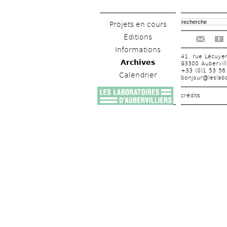
Projets en cours
Éditions
f
Informations
41, rue Lécuye
Archives
93300 Aubervill
+33 (0)1 53 56
Calendrier
bonjour@leslabo
crédits