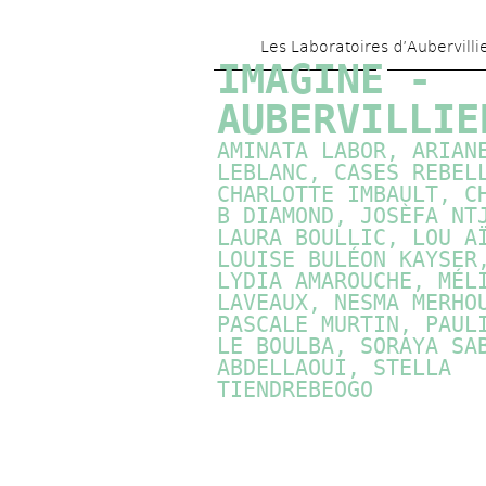
Les Laboratoires d’Aubervilli
IMAGINE - 
AUBERVILLIE
AMINATA LABOR, ARIANE
LEBLANC, CASES REBELL
CHARLOTTE IMBAULT, CH
B DIAMOND, JOSÈFA NTJ
LAURA BOULLIC, LOU AÏ
LOUISE BULÉON KAYSER,
LYDIA AMAROUCHE, MÉLI
LAVEAUX, NESMA MERHOU
PASCALE MURTIN
, PAULI
LE BOULBA, SORAYA SAB
ABDELLAOUI, STELLA 
TIENDREBEOGO