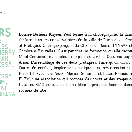
Aller 
au 
ers
contenu 
principal
RS
Louise Buléon Kayser
s'est formé à la chorégraphie, la dans
 
théâtre dans les conservatoires de la ville de Paris et au Cert
ES, 
et Pratiques Chorégraphiques de Charleroi Danse, L'INSAS e
Cambre à Bruxelles. C'est pendant sa formation qu'elle décou
ERRY 
Mind Centering et, quelque temps plus tard, le Systema aupr
AM, 
Aïssa. L'assemblage de ces deux pratiques, l'une qu'on dirait 
SSA, 
l'autre de combat, inspire son enseignement, ses création et 
 
En 2018, avec Lou Aissa, Marion Schumm et Lucie Ploteau, el
SSA 
FLEM, une association qui propose des cours et des stages d
M, 
Lutte et BMC gratuit ou à prix libre auprès des femmes dans 
NE 
sociaux du 20e.
RINA 