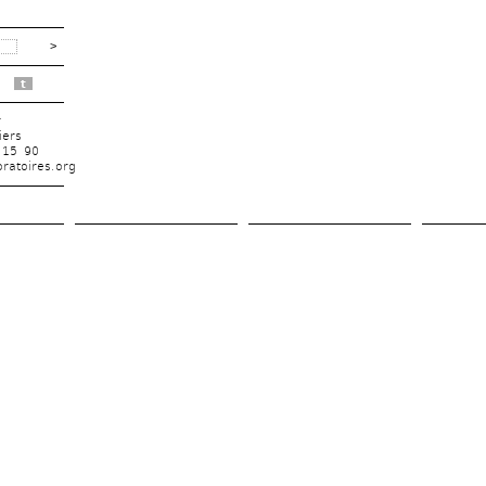
t
r
iers
 15 90
ratoires.org