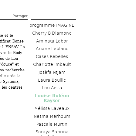
Partager 
programme IMAGINE
Cherry B Diamond
e et le 
Aminata Labor 
ificat Danse 
t L'ENSAV La 
Ariane Leblanc 
vre le Body 
Cases Rebelles
ès de Lou 
Charlotte Imbault 
"douce" et 
sa recherche. 
Josèfa Ntjam 
le crée la 
Laura Boullic
e Systema, 
les centres 
Lou Aïssa
Louise Buléon 
Kayser 
Mélissa Laveaux 
Nesma Merhoum
Pascale Murtin
Soraya Sabrina 