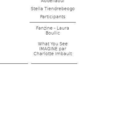
Abdellaoui 
Stella Tiendrebeogo
Fanzine - Laura 
Boullic
What You See 
IMAGINE par 
Charlotte Imbault 