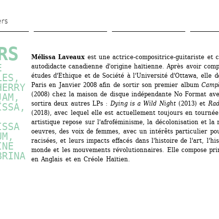
Aller 
au 
ers
contenu 
principal
RS
Mélissa Laveaux
est une actrice-compositrice-guitariste et c
 
autodidacte canadienne d'origine haïtienne. Après avoir compl
ES, 
études d'Ethique et de Société à l'Université d'Ottawa, elle d
Paris en Janvier 2008 afin de sortir son premier album 
Camp
ERRY 
(2008) chez la maison de disque indépendante No Format avec
AM, 
sortira deux autres LPs : 
Dying is a Wild Night
(2013) et 
Rad
SSA, 
(2018), avec lequel elle est actuellement toujours en tournée.
 
artistique repose sur l'afroféminisme, la décolonisation et la 
SSA 
oeuvres, des voix de femmes, avec un intérêts particulier po
M, 
racisées, et leurs impacts effacés dans l'histoire de l'art, l'his
NE 
monde et les mouvements révolutionnaires. Elle compose pri
RINA 
en Anglais et en Créole Haïtien.