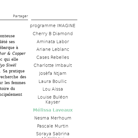
Partager 
programme IMAGINE
Cherry B Diamond
onteuse 
Aminata Labor 
été ses 
ébarque à 
Ariane Leblanc 
hor & Copper
Cases Rebelles
 qui elle 
Charlotte Imbault 
yo Siwèl
 Sa pratique 
Josèfa Ntjam 
recherche des 
Laura Boullic
ur les femmes 
toire du 
Lou Aïssa
ncipalement 
Louise Buléon 
Kayser 
Mélissa Laveaux 
Nesma Merhoum
Pascale Murtin
Soraya Sabrina 