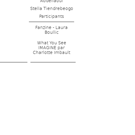
Abdellaoui 
Stella Tiendrebeogo
Fanzine - Laura 
Boullic
What You See 
IMAGINE par 
Charlotte Imbault 