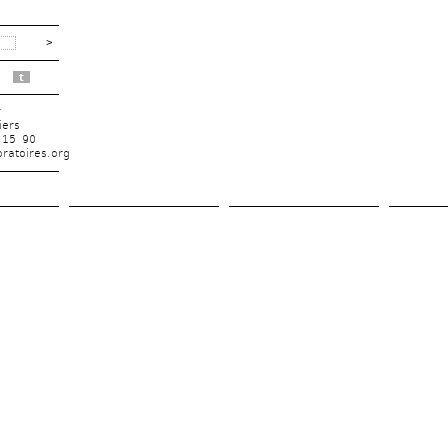
t
r
iers
 15 90
ratoires.org