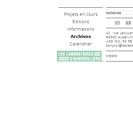
Projets en cours
Éditions
f
Informations
41, rue Lécuye
Archives
93300 Aubervill
+33 (0)1 53 56
Calendrier
bonjour@leslabo
crédits