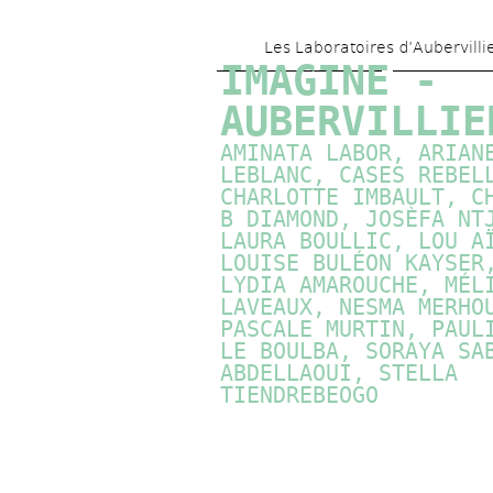
Les Laboratoires d’Aubervilli
IMAGINE - 
AUBERVILLIE
AMINATA LABOR, ARIANE
LEBLANC, CASES REBELL
CHARLOTTE IMBAULT, CH
B DIAMOND, JOSÈFA NTJ
LAURA BOULLIC, LOU AÏ
LOUISE BULÉON KAYSER,
LYDIA AMAROUCHE, MÉLI
LAVEAUX, NESMA MERHOU
PASCALE MURTIN
, PAULI
LE BOULBA, SORAYA SAB
ABDELLAOUI, STELLA 
TIENDREBEOGO