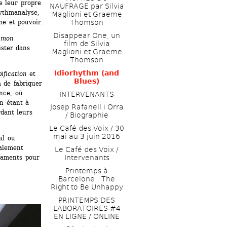
e leur propre 
NAUFRAGE par Silvia 
ythmanalyse, 
Maglioni et Graeme 
me et pouvoir.
Thomson
Disappear One, un 
mon 
film de Silvia 
ster dans 
Maglioni et Graeme 
Thomson
Idiorhythm (and 
ification
et 
Blues) 
 de fabriquer 
nce, où 
INTERVENANTS
n étant à 
Josep Rafanell i Orra 
dant leurs 
/ Biographie
Le Café des Voix / 30 
mai au 3 juin 2016 
l ou 
alement 
Le Café des Voix / 
Intervenants
caments pour 
Printemps à 
Barcelone : The 
Right to Be Unhappy 
PRINTEMPS DES 
LABORATOIRES #4 
EN LIGNE / ONLINE