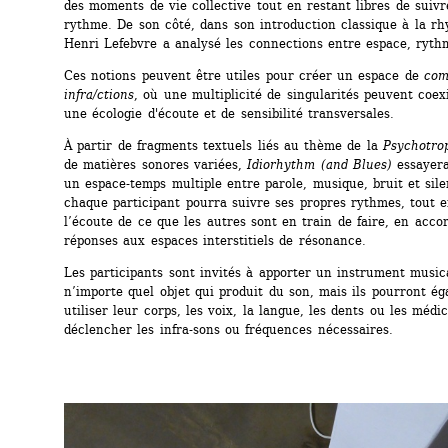
des moments de vie collective tout en restant libres de suivr
rythme. De son côté, dans son introduction classique à la rh
Henri Lefebvre a analysé les connections entre espace, ryth
Ces notions peuvent être utiles pour créer un espace de 
com
infra/ctions
, où une multiplicité de singularités peuvent coexi
une écologie d'écoute et de sensibilité transversales.
À partir de fragments textuels liés au thème de la 
Psychotrop
de matières sonores variées, 
Idiorhythm (and Blues)
essayera
un espace-temps multiple entre parole, musique, bruit et sile
chaque participant pourra suivre ses propres rythmes, tout e
l’écoute de ce que les autres sont en train de faire, en accor
réponses aux espaces interstitiels de résonance.
Les participants sont invités à apporter un instrument musica
n’importe quel objet qui produit du son, mais ils pourront ég
utiliser leur corps, les voix, la langue, les dents ou les médi
déclencher les infra-sons ou fréquences nécessaires.