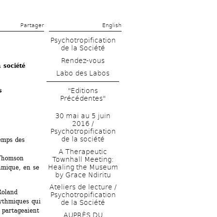
Partager 
English
Psychotropification 
de la Société
Rendez-vous
 société
Labo des Labos
s
"Editions 
Précédentes"
30 mai au 5 juin 
2016 / 
Psychotropification 
de la société
emps des 
A Therapeutic 
Thomson 
Townhall Meeting: 
Healing the Museum 
mique, en se 
by Grace Ndiritu
Ateliers de lecture / 
oland 
Psychotropification 
ythmiques qui 
de la Société
partageaient 
AUPRÈS DU 