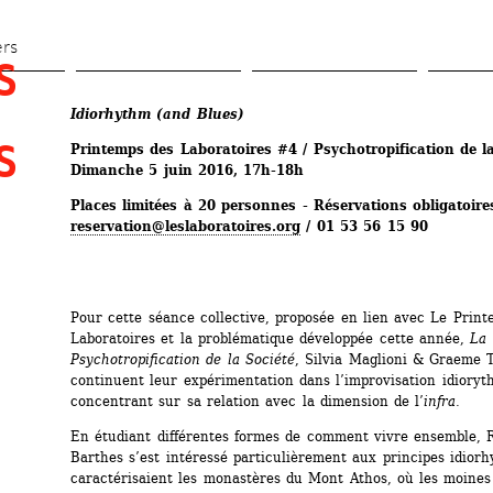
Aller 
au 
ers
 
contenu 
principal
Idiorhythm (and Blues)
 
Printemps des Laboratoires #4 / Psychotropification de la
Dimanche 5 juin 2016, 17h-18h
Places limitées à 20 personnes - Réservation
s obligatoire
reservation@leslaboratoires.org
/ 01 53 56 15 90
Pour cette séance collective, proposée en lien avec Le Print
Laboratoires et la problématique développée cette année,
La 
Psychotropification de la Société
, Silvia Maglioni & Graeme 
continuent leur expérimentation dans l’improvisation idioryth
concentrant sur sa relation avec la dimension de l’
infra
.
En étudiant différentes formes de comment vivre ensemble, R
Barthes s’est intéressé particulièrement aux principes idiorh
caractérisaient les monastères du Mont Athos, où les moines 