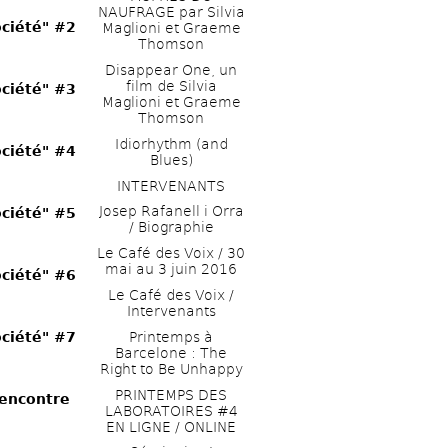
NAUFRAGE par Silvia 
ociété" #2
Maglioni et Graeme 
Thomson
Disappear One, un 
film de Silvia 
ociété" #3
Maglioni et Graeme 
Thomson
Idiorhythm (and 
ociété" #4
Blues) 
INTERVENANTS
Josep Rafanell i Orra 
ociété" #5
/ Biographie
Le Café des Voix / 30 
mai au 3 juin 2016 
ociété" #6
Le Café des Voix / 
Intervenants
Printemps à 
ociété" #7
Barcelone : The 
Right to Be Unhappy 
PRINTEMPS DES 
encontre 
LABORATOIRES #4 
EN LIGNE / ONLINE