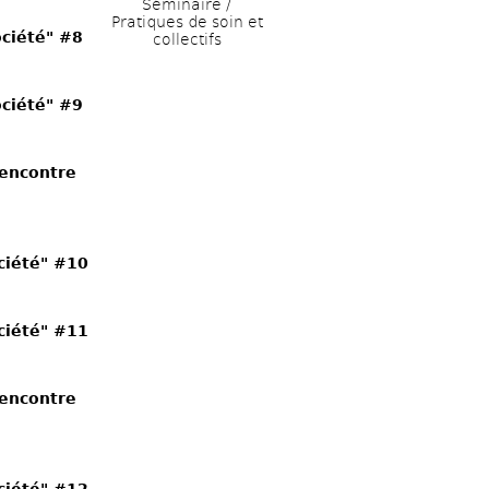
Séminaire / 
Pratiques de soin et 
ociété" #8
collectifs
ociété" #9
encontre 
ociété" #10
ociété" #11
encontre 