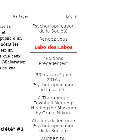
Partager 
English
Psychotropification 
re la 
de la Société
et 
public à un 
Rendez-vous
ndent les 
Labo des Labos
ser un 
s que ceux 
"Editions 
l’élaboration 
Précédentes"
 de vue 
30 mai au 5 juin 
2016 / 
Psychotropification 
de la société
A Therapeutic 
Townhall Meeting: 
Healing the Museum 
by Grace Ndiritu
Ateliers de lecture / 
Psychotropification 
ociété" #1
de la Société
AUPRÈS DU 