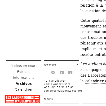
relation à la 
la question de
Cette quatriè
mouvement exp
consommation 
des troubles 
réfléchir aux 
implique, et p
société entret
Les ateliers d
Projets en cours
accompagnent 
Éditions
f
t
des Laboratoir
Informations
le 
calendrier 
41, rue Lécuyer
Archives
93300 Aubervilliers
+33 (0)1 53 56 15 90
Calendrier
bonjour@leslaboratoires.org
crédits