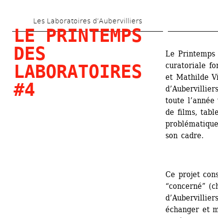
Aller 
Les Laboratoires d’Aubervilliers
au 
LE PRINTEMPS 
contenu 
DES 
Le Printemps 
principal
curatoriale f
LABORATOIRES 
et Mathilde Vi
#4
d’Aubervillier
toute l’année 
de films, tabl
problématique 
son cadre. 
Ce projet cons
“concerné” (ch
d’Aubervillier
échanger et m