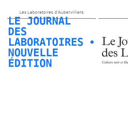
Aller 
Les Laboratoires d’Aubervilliers
au 
LE JOURNAL 
contenu 
DES 
principal
LABORATOIRES ⦁ 
NOUVELLE 
ÉDITION