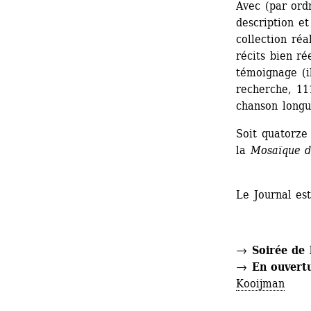
Avec (par ordr
description et
collection réa
récits bien ré
témoignage (il
recherche, 111
chanson longu
Soit quatorze 
la 
Mosaïque d
Le Journal est
→
Soirée de
→
En ouvert
Kooijman