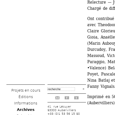
Relecture — J
Chargé de dif
Ont contribué
avec Theodoor
Claire Glorie
Gioia, Anaëlle
(Marin Aubouy
Durcudoy, Fran
Massoud, Vict
Paraggio, Mat
•Valence) Bela
Poyet, Pascal
Nina Batlaj e
Fanny Vignals
Projets en cours
Imprimé en 50
Éditions
f
t
(Aubervilliers)
Informations
41, rue Lécuyer
Archives
93300 Aubervilliers
+33 (0)1 53 56 15 90