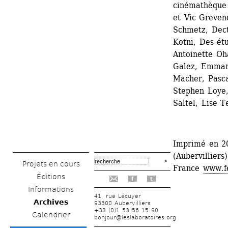
cinémathèque 
et Vic Greven
Schmetz, Dect
Kotni, Des ét
Antoinette Oh
Galez, Emmanu
Macher, Pasca
Stephen Loye,
Saltel, Lise T
Imprimé en 20
(Aubervillier
Projets en cours
France 
www.fe
Éditions
f
t
Informations
41, rue Lécuyer
Archives
93300 Aubervilliers
+33 (0)1 53 56 15 90
Calendrier
bonjour@leslaboratoires.org