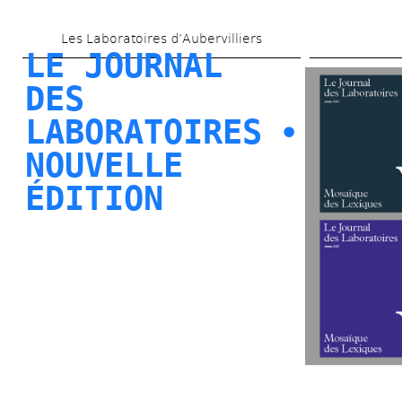
Aller 
Les Laboratoires d’Aubervilliers
au 
LE JOURNAL 
contenu 
DES 
principal
LABORATOIRES ⦁ 
NOUVELLE 
ÉDITION