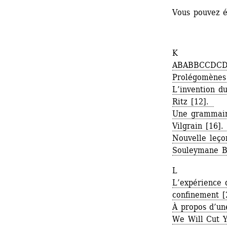
Vous pouvez 
K 
ABABBCCDCD, 
Prolégomènes 
L’invention du
Ritz [12]. 
Une grammaire
Vilgrain [16].
Nouvelle leço
Souleymane Ba
L
L’expérience d
confinement [2
À propos d’un
We Will Cut Y