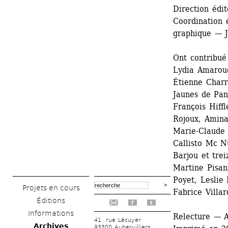
Direction édi
Coordination 
graphique — J
Ont contribué
Lydia Amarouc
Étienne Charr
Jaunes de Pan
François Hiff
Rojoux, Amina
Marie-Claude 
Callisto Mc N
Barjou et tre
Martine Pisan
Poyet, Leslie 
Projets en cours
Fabrice Villa
Éditions
f
t
Informations
Relecture — 
41, rue Lécuyer
Archives
93300 Aubervilliers