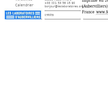
Imprimé en 20
+33 (0)1 53 56 15 90
Calendrier
(Aubervillier
bonjour@leslaboratoires.org
France 
www.fe
crédits