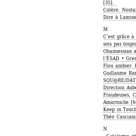
[35]. 
Colère. Nostal
Dire à Lamine
M 
C’est grâce à 
sois pas toujo
Ohannessian a
l’ÉSAD • Gren
Flou ambier. 
Guillaume Ran
SQU@RE/DAT@ 
Direction Aube
Fraudeuses, C
Amarouche [6
Keep in Touch
Théo Casciani
N