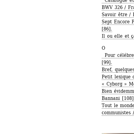
Catalogue et l
BWV 326 / Fra
Savoir être /
Sept Encore Po
[86]. 
Il ou elle et 
O
Pour célébrer
[99]. 
Bref, quelques
Petit lexique
« Cyborg » M
Bien évidemmen
Bannani [108]
Tout le monde
communistes /