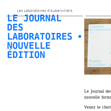
Aller 
Les Laboratoires d’Aubervilliers
au 
LE JOURNAL 
contenu 
DES 
principal
LABORATOIRES ⦁ 
NOUVELLE 
ÉDITION
Le Journal de
nouvelle form
Venez le cher