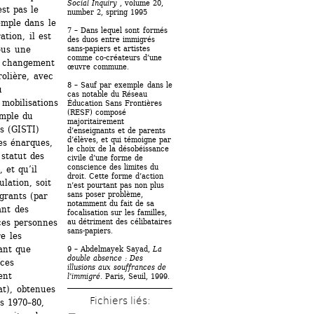
Social Inquiry
, volume 20, 
st pas le 
number 2, spring 1995
mple dans le 
7 – Dans lequel sont formés 
ion, il est 
des duos entre immigrés 
sans-papiers et artistes 
ous une 
comme co-créateurs d’une 
e changement 
œuvre commune.
olière, avec 
8 – Sauf par exemple dans le 
 
cas notable du Réseau 
mobilisations 
Éducation Sans Frontières 
(RESF) composé 
mple du 
majoritairement 
 (GISTI) 
d’enseignants et de parents 
d’élèves, et qui témoigne par 
s énarques, 
le choix de la désobéissance 
statut des 
civile d’une forme de 
conscience des limites du 
et qu’il 
droit. Cette forme d’action 
lation, soit 
n’est pourtant pas non plus 
sans poser problème, 
grants (par 
notamment du fait de sa 
nt des 
focalisation sur les familles, 
au détriment des célibataires 
ces personnes 
sans-papiers. 
e les 
ant que 
9 – Abdelmayek Sayad, 
La 
double absence : Des 
ces 
illusions aux souffrances de 
nt 
l’immigré
. Paris, Seuil, 1999.
t), obtenues 
Fichiers liés: 
 1970–80, 