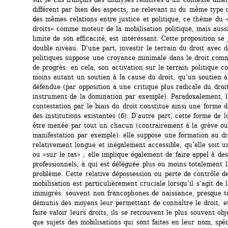
différent par bien des aspects, ne relevant ni du même type de
des mêmes relations entre justice et politique, ce thème du 
droits» comme moteur de la mobilisation politique, mais auss
limite de son efficacité, est intéressant. Cette proposition se 
double niveau. D’une part, investir le terrain du droit avec de
politiques suppose une croyance minimale dans le droit comm
de progrès: en cela, son activation sur le terrain politique co
moins autant un soutien à la cause du droit, qu’un soutien à 
défendue (par opposition à une critique plus radicale du droi
instrument de la domination par exemple). Paradoxalement, la
contestation par le biais du droit constitue ainsi une forme de
des institutions existantes (6). D’autre part, cette forme de l
être menée par tout un chacun (contrairement à la grève ou 
manifestation par exemple): elle suppose une formation au dro
relativement longue et inégalement accessible, qu’elle soit un
ou «sur le tas» ; elle implique également de faire appel à des 
professionnels, à qui est déléguée plus ou moins totalement l
problème. Cette relative dépossession ou perte de contrôle de
mobilisation est particulièrement cruciale lorsqu’il s’agit de l
immigrés: souvent non francophones de naissance, presque to
démunis des moyens leur permettant de connaître le droit, et
faire valoir leurs droits, ils se retrouvent le plus souvent obj
que sujets des mobilisations qui sont faites en leur nom, spéc