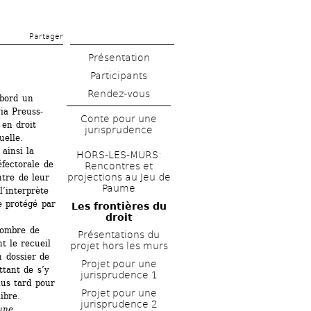
Partager 
Présentation
Rendez-vous
bord un 
via Preuss-
Conte pour une 
en droit 
jurisprudence
elle. 
ainsi la 
HORS-LES-MURS: 
fectorale de 
Rencontres et 
projections au Jeu de 
tre de leur 
Paume
’interprète 
 protégé par 
Les frontières du 
droit
nombre de 
Présentations du 
t le recueil 
projet hors les murs
 dossier de 
Projet pour une 
tant de s’y 
jurisprudence 1
us tard pour 
Projet pour une 
libre.
jurisprudence 2 
une 