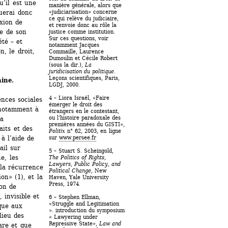
’il est une 
manière générale, alors que 
«judiciarisation» concerne 
uerai donc 
ce qui relève du judiciaire, 
xion de 
et renvoie donc au rôle la 
e de son 
justice comme institution. 
Sur ces questions, voir 
té – et 
notamment Jacques 
, le droit, 
Commaille, Laurence 
Dumoulin et Cécile Robert 
(sous la dir.), 
La 
juridicisation du politique
. 
Leçons scientifiques, Paris, 
aine.
LGDJ, 2000. 
4 – Liora Israël, «Faire 
nces sociales 
émerger le droit des 
notamment à 
étrangers en le contestant, 
ou l’histoire paradoxale des 
a 
premières années du GISTI», 
its et des 
Politix
n° 62, 2003, en ligne 
sur 
www.persee.fr
à l’aide de 
il sur 
5 – Stuart S. Scheingold, 
, les 
The Politics of Rights, 
Lawyers, Public Policy, and 
la récurrence 
Political Change
, New 
n» (1), et la 
Haven, Yale University 
Press, 1974.
on de 
invisible et 
6 – Stephen Ellman, 
«Struggle and Legitimation 
ue aux 
». introduction du symposium 
ieu des 
« Lawyering under 
Repressive State», 
Law and 
re et que 