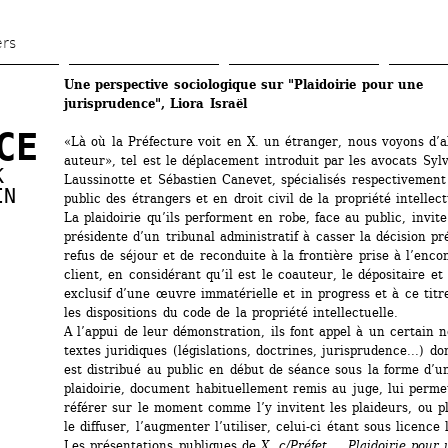
Aller 
au 
ers
contenu 
Une perspective sociologique sur "Plaidoirie pour une 
principal
jurisprudence", Liora Israël 
CE
«Là où la Préfecture voit en X. un étranger, nous voyons d’a
auteur», tel est le déplacement introduit par les avocats Syl
 
Laussinotte et Sébastien Canevet, spécialisés respectivement 
IN
public des étrangers et en droit civil de la propriété intellectu
La plaidoirie qu’ils performent en robe, face au public, invite 
présidente d’un tribunal administratif à casser la décision pré
refus de séjour et de reconduite à la frontière prise à l’encon
client, en considérant qu’il est le coauteur, le dépositaire et l
exclusif d’une œuvre immatérielle et in progress et à ce titre
les dispositions du code de la propriété intellectuelle. 
A l’appui de leur démonstration, ils font appel à un certain 
textes juridiques (législations, doctrines, jurisprudence...) don
est distribué au public en début de séance sous la forme d’un
plaidoirie, document habituellement remis au juge, lui permet
référer sur le moment comme l’y invitent les plaideurs, ou pl
le diffuser, l’augmenter l’utiliser, celui-ci étant sous licence 
Les présentations publiques de 
X. c/Préfet..., Plaidoirie pour 