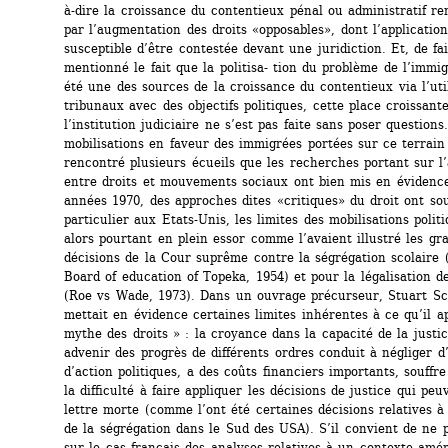
à-dire la croissance du contentieux pénal ou administratif ren
par l’augmentation des droits «opposables», dont l’application 
susceptible d’être contestée devant une juridiction. Et, de fait
mentionné le fait que la politisa- tion du problème de l’immigr
été une des sources de la croissance du contentieux via l’util
tribunaux avec des objectifs politiques, cette place croissante
l’institution judiciaire ne s’est pas faite sans poser questions.
mobilisations en faveur des immigrées portées sur ce terrain 
rencontré plusieurs écueils que les recherches portant sur l’a
entre droits et mouvements sociaux ont bien mis en évidence
années 1970, des approches dites «critiques» du droit ont sou
particulier aux Etats-Unis, les limites des mobilisations politi
alors pourtant en plein essor comme l’avaient illustré les gra
décisions de la Cour suprême contre la ségrégation scolaire 
Board of education of Topeka, 1954) et pour la légalisation de
(Roe vs Wade, 1973). Dans un ouvrage précurseur, Stuart Sch
mettait en évidence certaines limites inhérentes à ce qu’il app
mythe des droits » : la croyance dans la capacité de la justice
advenir des progrès de différents ordres conduit à négliger d’
d’action politiques, a des coûts financiers importants, souffre
la difficulté à faire appliquer les décisions de justice qui peuv
lettre morte (comme l’ont été certaines décisions relatives à l
de la ségrégation dans le Sud des USA). S’il convient de ne p
sur le cas français des analyses relatives à un contexte amér