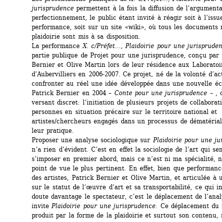
jurisprudence
permettent à la fois la diffusion de l’argumenta
perfectionnement, le public étant invité à réagir soit à l’issue
performance, soit sur un site «wiki», où tous les documents re
plaidoirie sont mis à sa disposition.
La performance 
X. c/Préfet..., Plaidoirie pour une jurisprude
partie publique de Projet pour une jurisprudence, conçu par P
Bernier et Olive Martin lors de leur résidence aux Laboratoir
d’Aubervilliers en 2006-2007. Ce projet, né de la volonté d’act
confronter au réel une idée développée dans une nouvelle écr
Patrick Bernier en 2004 – 
Conte pour une jurisprudence
– , 
versant discret: l’initiation de plusieurs projets de collaborat
personnes en situation précaire sur le territoire national et 
artistes/chercheurs engagés dans un processus de dématériali
leur pratique.
Proposer une analyse sociologique sur 
Plaidoirie pour une j
n’a rien d’évident. C’est en effet la sociologie de l’art qui sem
s’imposer en premier abord, mais ce n’est ni ma spécialité, ni
point de vue le plus pertinent. En effet, bien que performanc
des artistes, Patrick Bernier et Olive Martin, et articulée à u
sur le statut de l’œuvre d’art et sa transportabilité, ce qui i
doute davantage le spectateur, c’est le déplacement de l’anal
invite 
Plaidoirie pour une jurisprudence
. Ce déplacement du r
produit par la forme de la plaidoirie et surtout son contenu, 