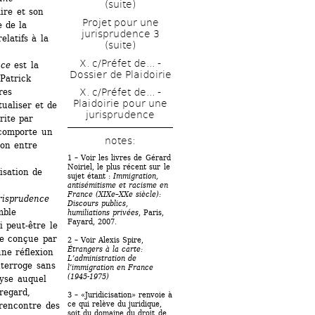
(suite)
ire et son 
Projet pour une 
 de la 
jurisprudence 3 
latifs à la 
(suite)
X. c/Préfet de... - 
nce
est la 
Dossier de Plaidoirie
atrick 
es 
X. c/Préfet de... - 
Plaidoirie pour une 
ualiser et de 
jurisprudence
ite par 
comporte un 
notes: 
ion entre 
1 – Voir les livres de Gérard 
Noiriel, le plus récent sur le 
sation de 
sujet étant : 
Immigration, 
antisémitisme et racisme en 
France (XIXe–XXe siècle): 
urisprudence
Discours publics, 
ble 
humiliations privées
, Paris, 
Fayard, 2007. 
 peut-être le 
e conçue par 
2 – Voir Alexis Spire, 
Étrangers à la carte: 
ne réflexion 
L’administration de 
nterroge sans 
l’immigration en France 
(1945-1975)
yse auquel 
egard, 
3 – «Juridicisation» renvoie à 
ce qui relève du juridique, 
rencontre des 
soit du domaine du droit de 