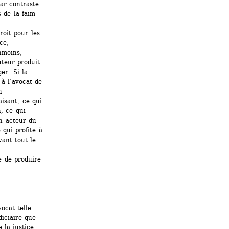
ar contraste 
de la faim 
oit pour les 
e, 
moins, 
teur produit 
r. Si la 
à l’avocat de 
 
sant, ce qui 
, ce qui 
n acteur du 
qui profite à 
ant tout le 
 
 de produire 
ocat telle 
iciaire que 
 la justice 