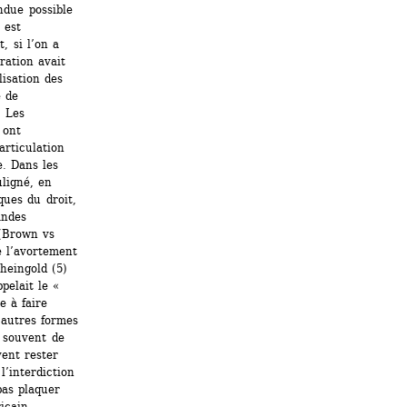
due possible 
est 
, si l’on a 
ation avait 
isation des 
 de 
 Les 
ont 
rticulation 
. Dans les 
ligné, en 
ques du droit, 
ndes 
(Brown vs 
 l’avortement 
eingold (5) 
elait le « 
 à faire 
autres formes 
 souvent de 
ent rester 
’interdiction 
as plaquer 
icain 