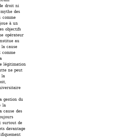
 droit ni 
«mythe des 
i comme 
joue à un 
s objectifs 
e opérateur 
nstitue au 
la cause 
t comme 
 
 légitimation 
utte ne peut 
la 
it, 
iversitaire 
a gestion du 
 la 
a cause des 
ujours 
 surtout de 
ets davantage 
ifiquement 