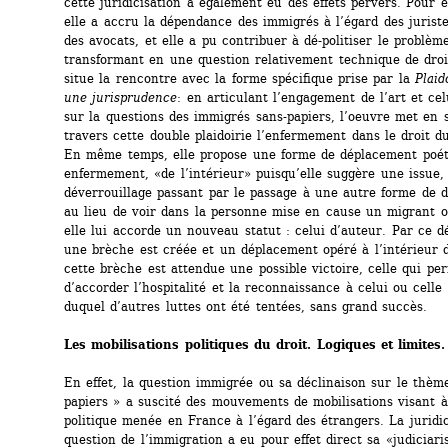
cette juridicisation a également eu des effets pervers. Pour e
elle a accru la dépendance des immigrés à l’égard des juristes
des avocats, et elle a pu contribuer à dé-politiser le problème
transformant en une question relativement technique de droit.
situe la rencontre avec la forme spécifique prise par la 
Plaid
une jurisprudence
: en articulant l’engagement de l’art et celu
sur la questions des immigrés sans-papiers, l’oeuvre met en s
travers cette double plaidoirie l’enfermement dans le droit du
En même temps, elle propose une forme de déplacement poéti
enfermement, «de l’intérieur» puisqu’elle suggère une issue, 
déverrouillage passant par le passage à une autre forme de dro
au lieu de voir dans la personne mise en cause un migrant o
elle lui accorde un nouveau statut : celui d’auteur. Par ce d
une brèche est créée et un déplacement opéré à l’intérieur d
cette brèche est attendue une possible victoire, celle qui perm
d’accorder l’hospitalité et la reconnaissance à celui ou celle 
duquel d’autres luttes ont été tentées, sans grand succès.
Les mobilisations politiques du droit. Logiques et limites.
En effet, la question immigrée ou sa déclinaison sur le thèm
papiers » a suscité des mouvements de mobilisations visant à 
politique menée en France à l’égard des étrangers. La juridici
question de l’immigration a eu pour effet direct sa «judiciaris