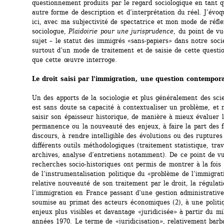
questionnement produits par le regard sociologique en tant qu
autre forme de description et d’interprétation du réel. J’évoq
ici, avec ma subjectivité de spectatrice et mon mode de réfle
sociologue, 
Plaidoirie pour une jurisprudence
, du point de vu
sujet – le statut des immigrés «sans-papiers» dans notre socié
surtout d’un mode de traitement et de saisie de cette question
que cette œuvre interroge.
Le droit saisi par l'immigration, une question contempor
Un des apports de la sociologie et plus généralement des scie
est sans doute sa capacité à contextualiser un problème, et 
saisir son épaisseur historique, de manière à mieux évaluer l
permanence ou la nouveauté des enjeux, à faire la part des fa
discours, à rendre intelligible des évolutions ou des ruptures 
différents outils méthodologiques (traitement statistique, trava
archives, analyse d’entretiens notamment). De ce point de vue
recherches socio-historiques ont permis de montrer à la fois 
de l’instrumentalisation politique du «problème de l’immigratio
relative nouveauté de son traitement par le droit, la régulati
l’immigration en France passant d’une gestion administrative, 
soumise au primat des acteurs économiques (2), à une politiq
enjeux plus visibles et davantage «juridicisée» à partir du mil
années 1970. Le terme de «juridicisation», relativement barba