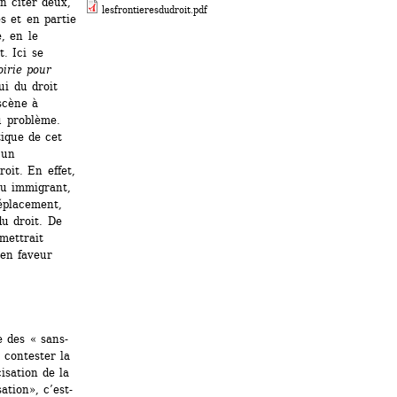
n citer deux, 
lesfrontieresdudroit.pdf
 et en partie 
, en le 
 Ici se 
oirie pour 
i du droit 
cène à 
 problème. 
que de cet 
un 
it. En effet, 
u immigrant, 
éplacement, 
u droit. De 
ettrait 
en faveur 
 
e des « sans-
contester la 
sation de la 
ation», c’est-