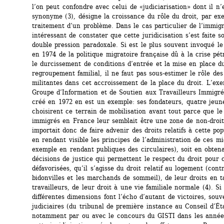
l’on peut confondre avec celui de «judiciarisation» dont il n’e
synonyme (3), désigne la croissance du rôle du droit, par exe
traitement d’un problème. Dans le cas particulier de l’immigrat
intéressant de constater que cette juridicisation s’est faite s
double pression paradoxale. Si est le plus souvent invoqué l
en 1974 de la politique migratoire française dû à la crise pétr
le durcissement de conditions d’entrée et la mise en place du
regroupement familial, il ne faut pas sous-estimer le rôle des 
militantes dans cet accroissement de la place du droit. L’exe
Groupe d’Information et de Soutien aux Travailleurs Immigrés
créé en 1972 en est un exemple: ses fondateurs, quatre jeune
choisirent ce terrain de mobilisation avant tout parce que le 
immigrés en France leur semblait être une zone de non-droit, 
importait donc de faire advenir des droits relatifs à cette popu
en rendant visible les principes de l’administration de ces mi
exemple en rendant publiques des circulaires), soit en obtena
décisions de justice qui permettent le respect du droit pour 
défavorisées, qu’il s’agisse du droit relatif au logement (contr
bidonvilles et les marchands de sommeil), de leur droits en t
travailleurs, de leur droit à une vie familiale normale (4). Si 
différentes dimensions font l’écho d’autant de victoires, souve
judiciaires (du tribunal de première instance au Conseil d’Éta
notamment par ou avec le concours du GISTI dans les années