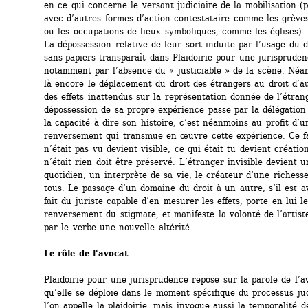
en ce qui concerne le versant judiciaire de la mobilisation (p
avec d’autres formes d’action contestataire comme les grèves 
ou les occupations de lieux symboliques, comme les églises).
La dépossession relative de leur sort induite par l’usage du dr
sans-papiers transparaît dans Plaidoirie pour une jurisprudenc
notamment par l’absence du « justiciable » de la scène. Néan
là encore le déplacement du droit des étrangers au droit d’au
des effets inattendus sur la représentation donnée de l’étrange
dépossession de sa propre expérience passe par la délégation 
la capacité à dire son histoire, c’est néanmoins au profit d’un
renversement qui transmue en œuvre cette expérience. Ce fai
n’était pas vu devient visible, ce qui était tu devient création
n’était rien doit être préservé. L’étranger invisible devient u
quotidien, un interprète de sa vie, le créateur d’une richesse 
tous. Le passage d’un domaine du droit à un autre, s’il est av
fait du juriste capable d’en mesurer les effets, porte en lui le
renversement du stigmate, et manifeste la volonté de l’artiste
par le verbe une nouvelle altérité.
Le rôle de l'avocat
Plaidoirie pour une jurisprudence repose sur la parole de l’av
qu’elle se déploie dans le moment spécifique du processus jud
l’on appelle la plaidoirie, mais invoque aussi la temporalité de