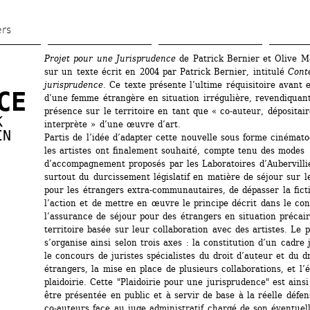
Aller 
au 
ers
contenu 
Projet pour une Jurisprudence
de Patrick Bernier et Olive Ma
principal
sur un texte écrit en 2004 par Patrick Bernier, intitulé 
Cont
jurisprudence
. Ce texte présente l’ultime réquisitoire avant e
CE
d’une femme étrangère en situation irrégulière, revendiquant 
présence sur le territoire en tant que « co-auteur, dépositaire
 
interprète » d’une œuvre d’art.
IN
Partis de l’idée d’adapter cette nouvelle sous forme cinémato
les artistes ont finalement souhaité, compte tenu des modes 
d’accompagnement proposés par les Laboratoires d’Aubervillie
surtout du durcissement législatif en matière de séjour sur le 
pour les étrangers extra-communautaires, de dépasser la ficti
l’action et de mettre en œuvre le principe décrit dans le cont
l’assurance de séjour pour des étrangers en situation précaire
territoire basée sur leur collaboration avec des artistes. Le pr
s’organise ainsi selon trois axes : la constitution d’un cadre 
le concours de juristes spécialistes du droit d’auteur et du dr
étrangers, la mise en place de plusieurs collaborations, et l’é
plaidoirie. Cette "Plaidoirie pour une jurisprudence" est ainsi
être présentée en public et à servir de base à la réelle défen
co-auteurs face au juge administratif chargé de son éventuell