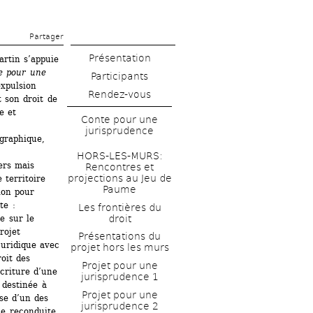
Partager 
Présentation
rtin s’appuie 
e pour une 
xpulsion 
Rendez-vous
son droit de 
 et 
Conte pour une 
jurisprudence
graphique, 
HORS-LES-MURS: 
rs mais 
Rencontres et 
projections au Jeu de 
territoire 
Paume
on pour 
e : 
Les frontières du 
droit
 sur le 
ojet 
Présentations du 
juridique avec 
projet hors les murs
oit des 
Projet pour une 
criture d’une 
jurisprudence 1
 destinée à 
Projet pour une 
se d’un des 
jurisprudence 2 
e reconduite 