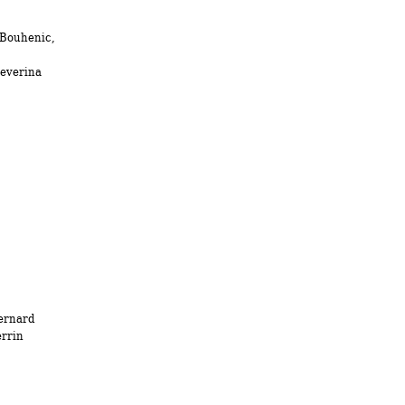
Bouhenic, 
everina 
ernard
errin