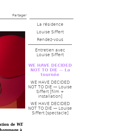
Partager 
La résidence
Louise Siffert
Rendez-vous
Entretien avec 
Louise Siffert
WE HAVE DECIDED 
NOT TO DIE — La 
tournée
WE HAVE DECIDED 
NOT TO DIE — Louise 
Siffert [film + 
installation]
WE HAVE DECIDED 
NOT TO DIE — Louise 
Siffert [spectacle]
ation de 
WE 
 hommage à 