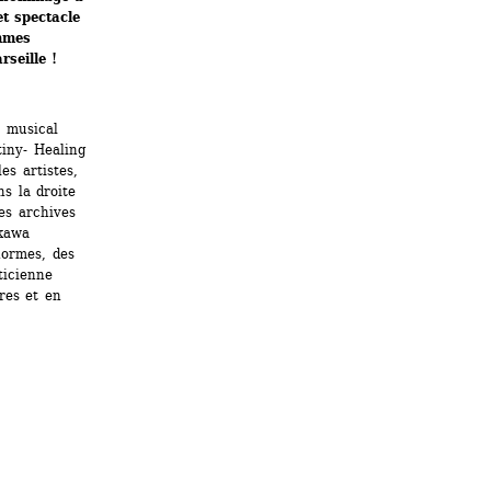
t spectacle 
mmes 
seille !
 musical 
iny- Healing 
 artistes, 
 la droite 
es archives 
kawa 
ormes, des 
ticienne 
es et en 