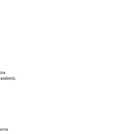
ira 
ambotin, 
errin