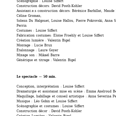
Scénographie : Louise Siffert
Construction décors: David Posth-Kohler
Assistant.e.s construction décors: Bérénice Barbillat, Maude 
Céline Groman,
Solenn Du Halgouet, Louise Hallou, Pierre Pokrovski, Anna S
Perrin
Costumes : Louise Siffert
Fabrication costumes: Eloïse Froehly et Louise Siffert
Création lumière : Valentin Bigel
Montage : Lucie Brux
Étalonnage : Laure Goyer
Mixage son : Mikaël Barre
Générique et titrage : Valentin Bigel
Le spectacle — 50 min.
Conception, interprétation : Louise Siffert
Dramaturgie et assistanat mise en scène : Emma Axelroud B
Maquillage, habillage et conseil artistique : Anna Severina P
Musique : Léo Gobin et Louise Siffert
Scénographie et costumes : Louise Siffert
Construction décor : David Posth-Kohler
Création Lumière : Valentin Bigel