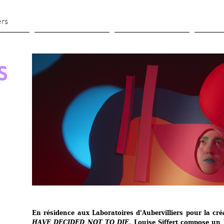
Aller 
au 
ers
contenu 
principal
S
En résidence aux Laboratoires d'Aubervilliers pour la cré
HAVE DECIDED NOT TO DIE
, Louise Siffert compose un