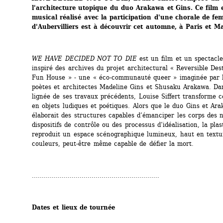
l'architecture utopique du duo Arakawa et Gins. Ce film e
musical réalisé avec la participation d'une chorale de fe
d'Aubervilliers est à découvrir cet automne, à Paris et Mar
WE HAVE DECIDED NOT TO DIE
est un film et un spectacle
inspiré des archives du projet architectural « Reversible Dest
Fun House » - une « éco-communauté queer » imaginée par les
poètes et architectes Madeline Gins et Shusaku Arakawa. Dans
lignée de ses travaux précédents, Louise Siffert transforme c
en objets ludiques et poétiques. Alors que le duo Gins et Ara
élaborait des structures capables d’émanciper les corps des n
dispositifs de contrôle ou des processus d’idéalisation, la plas
reproduit un espace scénographique lumineux, haut en textur
couleurs, peut-être même capable de défier la mort.
................................................................
Dates et lieux de tournée