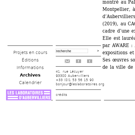
montré au Pal
Montpellier, 
d’Aubervillier
(2019), au CA
cadre d’une e
Elle est laur
par AWARE : A
expositions et
Projets en cours
Ses œuvres so
Éditions
f
t
de la ville de
Informations
41, rue Lécuyer
Archives
93300 Aubervilliers
+33 (0)1 53 56 15 90
Calendrier
bonjour@leslaboratoires.org
crédits