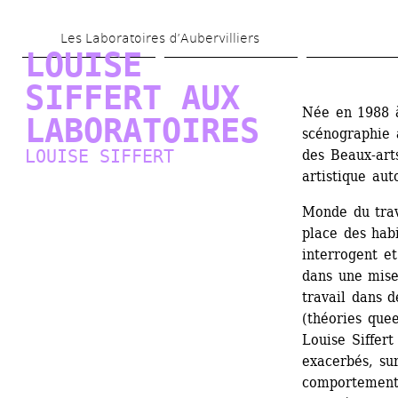
Aller 
Les Laboratoires d’Aubervilliers
au 
LOUISE 
contenu 
SIFFERT AUX 
principal
Née en 1988 à
LABORATOIRES
scénographie 
LOUISE SIFFERT
des Beaux-art
artistique aut
Monde du trava
place des habi
interrogent et
dans une mise
travail dans d
(théories quee
Louise Siffert
exacerbés, sur
comportement q