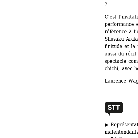
?
C’est l’invita
performance e
référence à l
Shusaku Arakaw
finitude et la
aussi du réci
spectacle com
chichi, avec 
Laurence Wag
▶ Représentat
malentendant