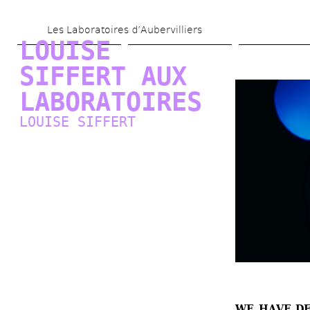
Aller 
Les Laboratoires d’Aubervilliers
au 
LOUISE 
contenu 
SIFFERT AUX 
principal
LABORATOIRES
LOUISE SIFFERT
WE HAVE DEC