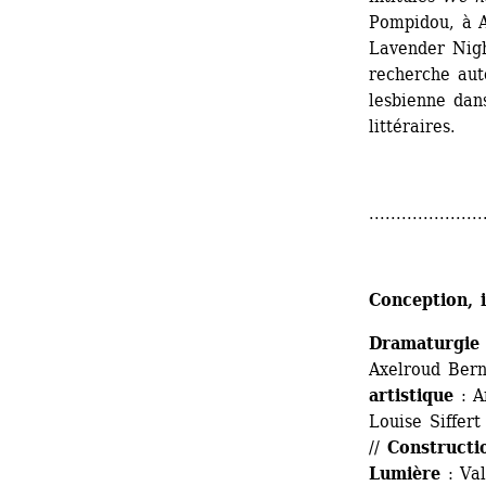
Pompidou, à A
Lavender Nigh
recherche auto
lesbienne dans
littéraires.
.....................
Conception, 
Dramaturgie 
Axelroud Bern
artistique
: A
Louise Siffert 
// 
Constructi
Lumière
: Val