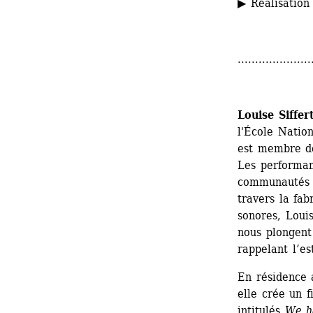
▶ Réalisation 
.....................
Louise Siffer
l'École Nation
est membre de
Les performanc
communautés p
travers la fab
sonores, Louis
nous plongent 
rappelant l’es
En résidence a
elle crée un f
intitulés 
We h