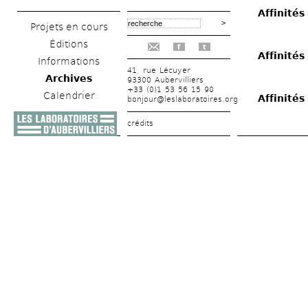
Affinités
Projets en cours
Éditions
f
t
Affinités
Informations
41, rue Lécuyer
Archives
93300 Aubervilliers
+33 (0)1 53 56 15 90
Calendrier
Affinités
bonjour@leslaboratoires.org
crédits