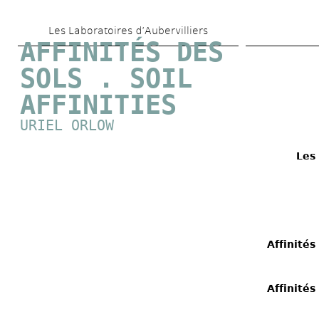
Aller 
Les Laboratoires d’Aubervilliers
au 
AFFINITÉS DES 
contenu 
SOLS . SOIL 
principal
AFFINITIES
URIEL ORLOW
Les 
Affinités
Affinités