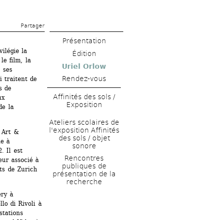
Partager 
Présentation
ilégie la 
Édition
e film, la 
Uriel Orlow
 ses 
Rendez-vous
 traitent de 
 de 
Affinités des sols / 
x 
Exposition
e la 
Ateliers scolaires de 
l'exposition Affinités 
 Art & 
des sols / objet 
e à 
sonore
 Il est 
Rencontres 
ur associé à 
publiques de 
ts de Zurich 
présentation de la 
recherche
ry à 
o di Rivoli à 
tations 