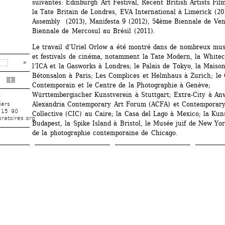
suivantes: Edinburgh Art Festival, Recent British Artists Film
la Tate Britain de Londres, EVA International à Limerick (20
Assembly (2013), Manifesta 9 (2012), 54ème Biennale de Ven
Biennale de Mercosul au Brésil (2011).
Le travail d’Uriel Orlow a été montré dans de nombreux musé
et festivals de cinéma, notamment la Tate Modern, la Whitech
l’ICA et la Gasworks à Londres; le Palais de Tokyo, la Maison
Bétonsalon à Paris; Les Complices et Helmhaus à Zurich; le C
t
Contemporain et le Centre de la Photographie à Genève; 
Württembergischer Kunstverein à Stuttgart; Extra-City à Anve
r
Alexandria Contemporary Art Forum (ACFA) et Contemporary
iers
 15 90
Collective (CIC) au Caire; la Casa del Lago à Mexico; la Kuns
ratoires.org
Budapest, la Spike Island à Bristol, le Musée juif de New Yor
de la photographie contemporaine de Chicago.