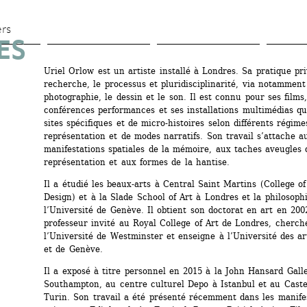
Aller 
au 
ers
S 
contenu 
principal
Uriel Orlow est un artiste installé à Londres. Sa pratique priv
recherche, le processus et pluridisciplinarité, via notamment l
photographie, le dessin et le son. Il est connu pour ses films,
conférences performances et ses installations multimédias qui
sites spécifiques et de micro-histoires selon différents régimes
représentation et de modes narratifs. Son travail s’attache au
manifestations spatiales de la mémoire, aux taches aveugles d
représentation et aux formes de la hantise.
Il a étudié les beaux-arts à Central Saint Martins (College of
Design) et à la Slade School of Art à Londres et la philosophi
l’Université de Genève. Il obtient son doctorat en art en 2002.
professeur invité au Royal College of Art de Londres, cherche
l’Université de Westminster et enseigne à l’Université des ar
et de Genève.
Il a exposé à titre personnel en 2015 à la John Hansard Galle
Southampton, au centre culturel Depo à Istanbul et au Castell
Turin. Son travail a été présenté récemment dans les manifes