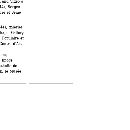
 and Video à 
14), Bergen 
ise et 8ème 
es, galeries 
apel Gallery, 
 Populaire et 
entre d’Art 
rs; 
 Image 
thalle de 
k, le Musée 