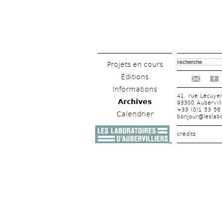
Projets en cours
Éditions
f
Informations
41, rue Lécuye
Archives
93300 Aubervill
+33 (0)1 53 56
Calendrier
bonjour@leslabo
crédits