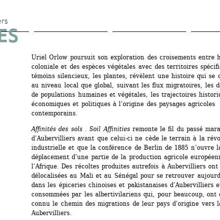
Aller 
au 
ers
S 
contenu 
principal
Uriel Orlow poursuit son exploration des croisements entre hi
coloniale et des espèces végétales avec des territoires spécifi
témoins silencieux, les plantes, révèlent une histoire qui se d
au niveau local que global, suivant les flux migratoires, les 
de populations humaines et végétales, les trajectoires historiq
économiques et politiques à l’origine des paysages agricoles 
contemporains.
Affinités des sols . Soil Affinities
remonte le fil du passé mara
d’Aubervilliers avant que celui-ci ne cède le terrain à la révo
industrielle et que la conférence de Berlin de 1885 n’ouvre la
déplacement d’une partie de la production agricole européenn
l’Afrique. Des récoltes produites autrefois à Aubervilliers ont 
délocalisées au Mali et au Sénégal pour se retrouver aujourd
dans les épiceries chinoises et pakistanaises d’Aubervilliers et
consommées par les albertivilariens qui, pour beaucoup, ont 
connu le chemin des migrations de leur pays d’origine vers l
Aubervilliers.