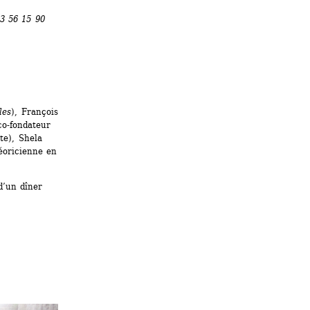
3 56 15 90
les
), François 
o-fondateur 
e), Shela 
éoricienne en 
’un dîner 