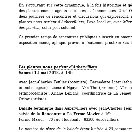
En s’appuyant sur cette dynamique, à la fois historique et gé
des plantes comme agents politiques et économiques, Uriel O
deux journées de rencontres et discussions qui exploreront, 
plantes nous parlent d’Aubervilliers
, l’axe local et, avec 
Micr
des plantes
, celui post-colonial.
Ce premier temps de rencontres publiques s’inscrit en amont
exposition monographique prévue à l’automne prochain aux L
Les plantes nous parlent d’Aubervilliers
Samedi 12 mai 2018, à 14h
Avec Jean-Charles Teulier (botaniste), Bernadette Lizet (ethno
ethnobiologiste), Léonard Nguyen Van Thé (jardinier), Véroni
(ethnobotaniste), Ariane Leblanc (coordinatrice de La Semeus
Orlow (artiste)
Balade botanique
dans Aubervilliers avec Jean-Charles Teuli
suivie de la 
Rencontre à La Ferme Mazier
à 16h
Ferme Mazier - 70 rue Heurtault - 93300 Aubervilliers
Le nombre de place de la balade étant limitée à 20 personnes