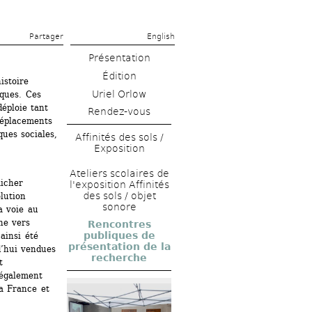
Partager 
English
Présentation
Édition
stoire 
Uriel Orlow
ques. Ces 
éploie tant 
Rendez-vous
déplacements 
ues sociales, 
Affinités des sols / 
Exposition
Ateliers scolaires de 
icher 
l'exposition Affinités 
des sols / objet 
lution 
sonore
 voie au 
e vers 
Rencontres 
publiques de 
ainsi été 
présentation de la 
’hui vendues 
recherche
 
également 
a France et 