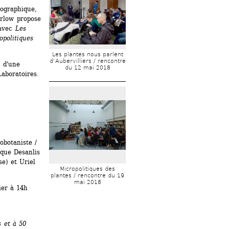
ographique, 
rlow propose 
avec 
Les 
opolitiques 
Les plantes nous parlent 
d’Aubervilliers / rencontre 
 d'une 
du 12 mai 2018
aboratoires.
botaniste / 
que Desanlis 
e) et Uriel 
Micropolitiques des 
plantes / rencontre du 19 
mai 2018
er à 14h 
 et à 50 