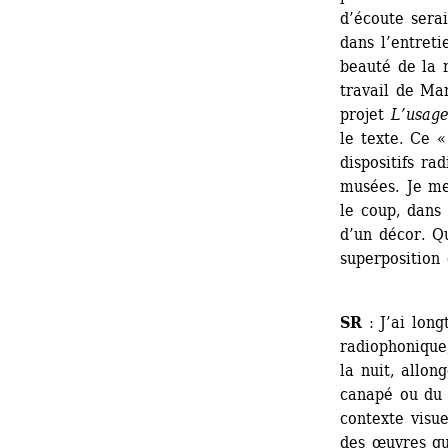
d’écoute serai
dans l’entret
beauté de la r
travail de Ma
projet 
L’usage
le texte. Ce «
dispositifs ra
musées. Je me
le coup, dans 
d’un décor. Qu
superposition
SR
: J’ai long
radiophonique
la nuit, allon
canapé ou du l
contexte visu
des œuvres qu