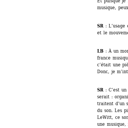
Et puisque je
musique, peux
SR
: L’usage 
et le mouvem
LB
: À un mom
france musiqu
c’était une pi
Donc, je m’int
SR
: C’est un 
serait : organ
traitent d’un 
du son. Les p
LeWitt, ce son
une musique, 