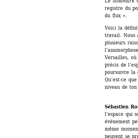
Le 
landmark
s
registre du po
du flux ».
Voici la défi
travail. Nous 
plusieurs rais
l’anamorphose
Versailles, où
précis de l’es
poursuivre la
Qu’est-ce que
niveau de ton 
Sébastien Ro
l’espace qui s
événement peu
même moment o
peuvent se pro