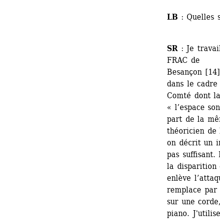
LB
: Quelles 
SR
: Je travai
FRAC de 
Besançon [14]
dans le cadre
Comté dont la
« l’espace so
part de la mêm
théoricien de 
on décrit un i
pas suffisant.
la disparition
enlève l’attaq
remplace par 
sur une corde,
piano. J'utili