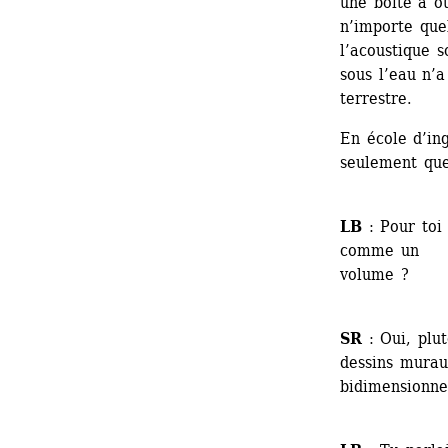
une boîte à ou
n’importe quel
l’acoustique s
sous l’eau n’a
terrestre.
En école d’ing
seulement que
LB
: Pour toi 
comme un 
volume ?
SR
: Oui, plut
dessins murau
bidimensionne