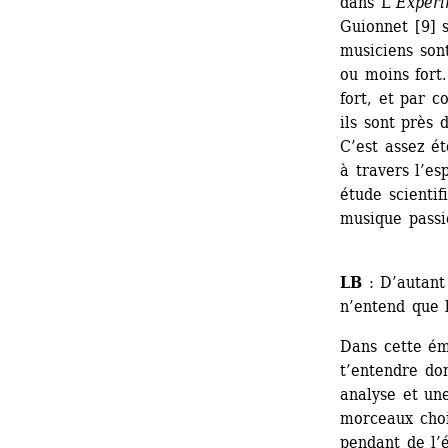
dans L’
Expéri
Guionnet [9] s
musiciens sont
ou moins fort. 
fort, et par c
ils sont près 
C’est assez ét
à travers l’es
étude scienti
musique passi
LB
: D’autant 
n’entend que 
Dans cette émi
t’entendre don
analyse et une
morceaux choi
pendant de l’é