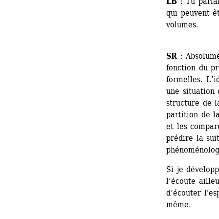
LB
: Tu parlai
qui peuvent ê
volumes. 
SR
: Absolumen
fonction du pr
formelles. L’i
une situation 
structure de l
partition de l
et les compare
prédire la sui
phénoménologi
Si je développ
l’écoute aille
d’écouter l'es
même. 