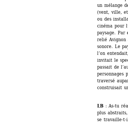
un mélange de
(vent, ville, 
ou des install
cinéma pour l’
paysage. Par e
relié Avignon 
sonore. Le pay
l’on entendai
invitait le sp
passait de l’a
personnages p
traversé aupa
construisait u
LB
: As-tu réa
plus abstrait
se travaille-t-