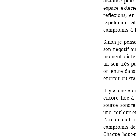
distance pour
espace extérie
réflexions, en 
rapidement abs
compromis à f
Sinon je pensa
son négatif au
moment où les 
un son très pu
on entre dans
endroit du st
Il y a une aut
encore liée à 
source sonore.
une couleur et
l’arc-en-ciel 
compromis de m
Chaque haut-p