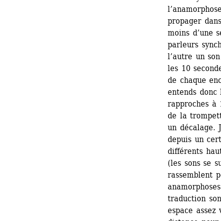
l’anamorphose
propager dans
moins d’une s
parleurs synch
l’autre un son
les 10 seconde
de chaque enc
entends donc l
rapproches à 1
de la trompett
un décalage. J
depuis un cert
différents hau
(les sons se s
rassemblent p
anamorphoses 
traduction so
espace assez v