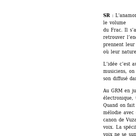
SR
: L'anamorp
le volume 
du Frac. Il s’
retrouver l’en
prennent leur 
où leur nature
L’idée c’est a
musiciens, on 
son diffusé d
Au GRM en jui
électronique,
Quand on fait
mélodie avec 
canon de Vuza
voix. La spéci
voix ne se sup