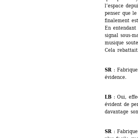
l’espace depui
penser que le 
finalement est
En entendant q
signal sous-ma
musique soute
Cela rebattait
SR
: Fabrique
évidence.
LB
: Oui, effe
évident de pen
davantage son
SR
: Fabrique