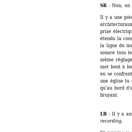
SR
: Non, on m
Il y a une piè
architecturaux
prise électriq
étendu la cons
la ligne du m
sonore tous le
même réglage 
met bout à bou
en se confront
une église tu 
qu’au bord d'
bruyant.
LB
: Il y a au
recording
. 