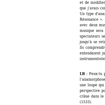
et de modifier
que j’avais co
Un type d'ana
Résonance ». 
avec deux musi
musique sera 
spectateurs se
jusqu’à se ret
Ils comprendro
entendaient ju
instrumentiste
LB
: Peux-tu 
l’anamorphose
une loupe qui 
perspective p
crâne dans le
(1533).