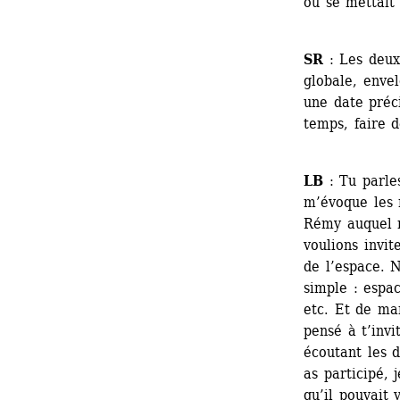
ou se mettai
SR
: Les deux.
globale, enve
une date préc
temps, faire d
LB
: Tu parle
m’évoque les r
Rémy auquel n
voulions invit
de l’espace. 
simple : espace
etc. Et de man
pensé à t’invi
écoutant les d
as participé, 
qu’il pouvait 