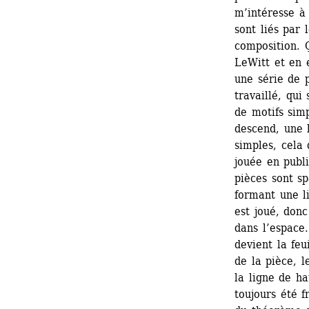
m’intéresse à 
sont liés par
composition. 
LeWitt et en e
une série de p
travaillé, qui
de motifs simp
descend, une l
simples, cela 
jouée en publi
pièces sont sp
formant une li
est joué, don
dans l’espace.
devient la feui
de la pièce, l
la ligne de ha
toujours été f