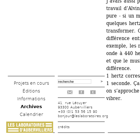
J’avais aussi 
travail d’Alvi
pure - si un 
quelques hertz
transformer. 
différence ent
exemple, les 
onde à 440 her
et que le musi
différence. 
1 hertz corre
1 seconde. Ça
Projets en cours
on s’approche
Éditions
f
t
vibrer.
Informations
41, rue Lécuyer
Archives
93300 Aubervilliers
+33 (0)1 53 56 15 90
Calendrier
bonjour@leslaboratoires.org
crédits