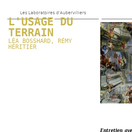
Aller 
Les Laboratoires d’Aubervilliers
au 
L'USAGE DU 
contenu 
TERRAIN
principal
LÉA BOSSHARD
, 
RÉMY 
HÉRITIER
Entretien av