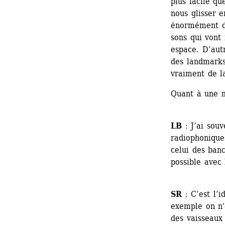
plus facile qu
nous glisser e
énormément da
sons qui vont 
espace. D’autr
des landmarks,
vraiment de la
Quant à une m
LB
: J’ai souv
radiophonique
celui des banc
possible avec 
SR
: C’est l’i
exemple on n'e
des vaisseaux