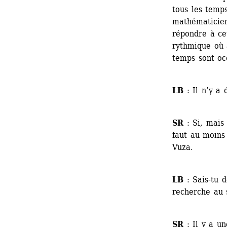
tous les temp
mathématicien
répondre à ce
rythmique où 
temps sont oc
LB
: Il n’y a
SR
: Si, mais 
faut au moins 
Vuza. 
LB
: Sais-tu d
recherche au 
SR
: Il y a un