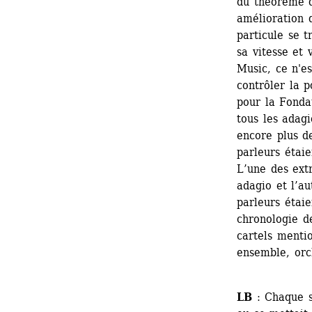
du théorème d
amélioration d
particule se 
sa vitesse et 
Music, ce n'e
contrôler la p
pour la Fondat
tous les adag
encore plus d
parleurs étaie
L’une des ext
adagio et l’au
parleurs étai
chronologie d
cartels mentio
ensemble, orc
LB
: Chaque sp