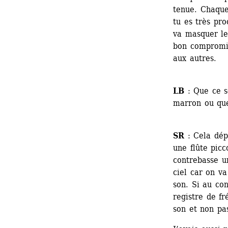
tenue. Chaque 
tu es très pro
va masquer les
bon compromis
aux autres.
LB
: Que ce so
marron ou que 
SR
: Cela dépe
une flûte picc
contrebasse u
ciel car on va
son. Si au co
registre de f
son et non pa