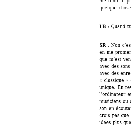
me tenir le pl
quelque chose
LB
: Quand tu 
SR
: Non c’est
en me promen
que m’est ven
avec des sons
avec des enre
« classique » 
unique. En rev
l’ordinateur e
musiciens ou c
son en écoutan
crois pas que
idées plus qu