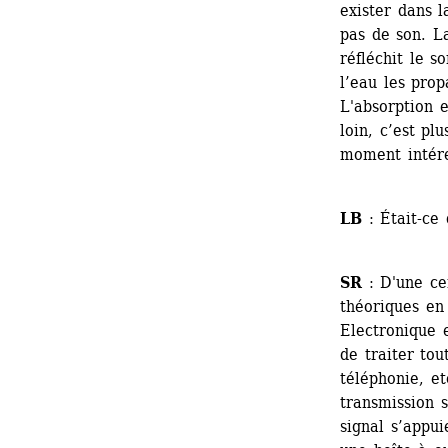
exister dans la
pas de son. L
réfléchit le so
l’eau les prop
L'absorption e
loin, c’est pl
moment intére
LB
: Était-ce 
SR
: D'une cer
théoriques en
Electronique 
de traiter tou
téléphonie, et
transmission s
signal s’appui