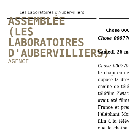
Aller 
Les Laboratoires d’Aubervilliers
au 
ASSEMBLÉE 
contenu 
(LES 
Chose 000
principal
Chose 00077
LABORATOIRES 
D'AUBERVILLIERS)
Samedi 26 m
AGENCE
Chose 000770
le chapiteau 
opposé la dre
chaîne de tél
téléfilm 
Zwisc
avait été film
France et pré
l’éléphant Mo
film à la télé
que la chaîne