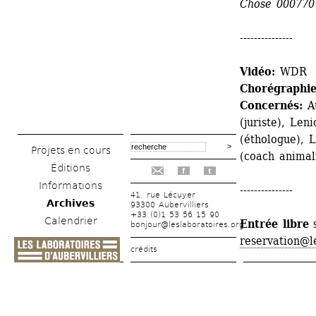
Chose 000770
---------------
Vidéo:
WDR
Chorégraphie
Concernés:
Au
(juriste), Len
(éthologue), L
Projets en cours
(coach animal
Éditions
f
t
Informations
---------------
41, rue Lécuyer
Archives
93300 Aubervilliers
+33 (0)1 53 56 15 90
Calendrier
Entrée libre
s
bonjour@leslaboratoires.org
reservation@l
crédits