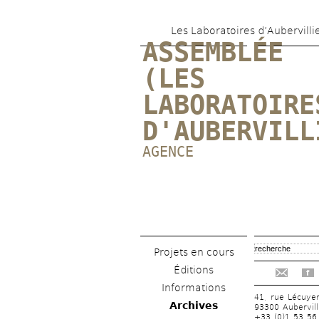
Les Laboratoires d’Aubervilli
ASSEMBLÉE 
(LES 
LABORATOIRES
D'AUBERVILL
AGENCE
Projets en cours
Éditions
f
Informations
41, rue Lécuye
Archives
93300 Aubervill
+33 (0)1 53 56