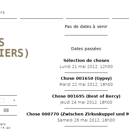
Aller 
au 
ers
contenu 
principal
Pas de dates à venir
 
Dates passées
IERS)
Sélection de choses
Lundi 21 mai 2012, 12h00
Chose 001650 (Gypsy)
Mardi 22 mai 2012, 18h00
Chose 001695 (Best of Bercy)
Jeudi 24 mai 2012, 18h00
t
Chose 000770 (Zwischen Zirkuskuppel und 
Samedi 26 mai 2012, 18h00
r
iers
 15 90