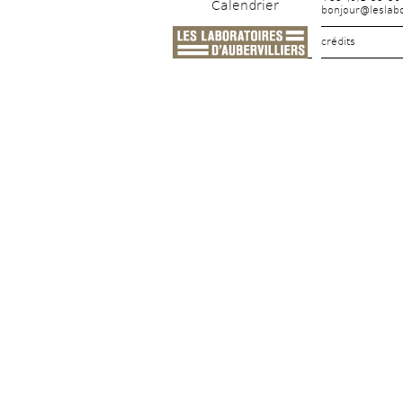
Calendrier
bonjour@leslabo
crédits