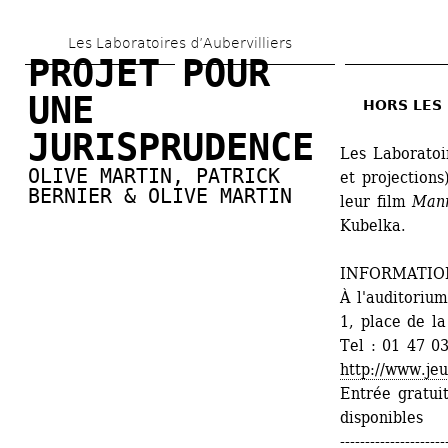
Aller 
Les Laboratoires d’Aubervilliers
au 
PROJET POUR 
contenu 
UNE 
HORS LES M
principal
JURISPRUDENCE
Les Laboratoi
OLIVE MARTIN
, 
PATRICK 
et projections
BERNIER & OLIVE MARTIN
leur film 
Man
Kubelka.
INFORMATIO
À l'auditoriu
1, place de l
Tel : 01 47 0
http://www.je
Entrée gratuit
disponibles
---------------------