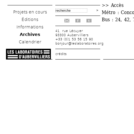
>> Accès
Métro : Conco
Projets en cours
Bus : 24, 42, 
Éditions
f
t
Informations
41, rue Lécuyer
Archives
93300 Aubervilliers
+33 (0)1 53 56 15 90
Calendrier
bonjour@leslaboratoires.org
crédits