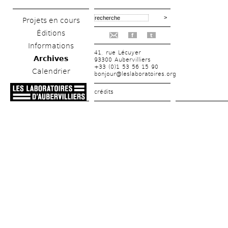
Projets en cours
Éditions
f
t
Informations
41, rue Lécuyer
Archives
93300 Aubervilliers
+33 (0)1 53 56 15 90
Calendrier
bonjour@leslaboratoires.org
crédits