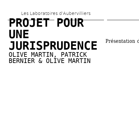
Aller 
Les Laboratoires d’Aubervilliers
au 
PROJET POUR 
contenu 
UNE 
principal
Présentation 
JURISPRUDENCE
OLIVE MARTIN
, 
PATRICK 
BERNIER & OLIVE MARTIN