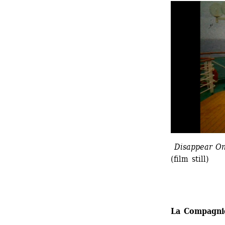
Disappear O
(film still)
La Compagni