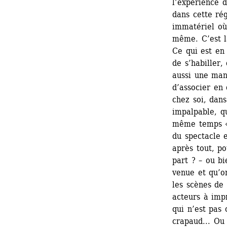
l’expérience d
dans cette rég
immatériel où 
même. C’est la
Ce qui est en 
de s’habiller,
aussi une mani
d’associer en
chez soi, dans
impalpable, q
même temps « 
du spectacle e
après tout, pou
part ? – ou bi
venue et qu’on
les scènes de 
acteurs à impr
qui n’est pas 
crapaud... Ou