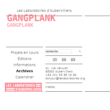
Aller 
Les Laboratoires d’Aubervilliers
au 
GANGPLANK
contenu 
GANGPLANK
principal
Projets en cours
Éditions
f
t
Informations
41, rue Lécuyer
Archives
93300 Aubervilliers
+33 (0)1 53 56 15 90
Calendrier
bonjour@leslaboratoires.org
crédits