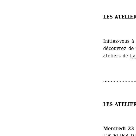
LES ATELIE
Initiez-vous à
découvrez de n
ateliers de 
La
.....................
LES ATELIE
Mercredi 23 
L'ATELIER DU