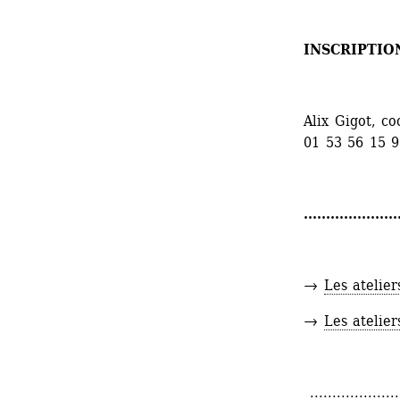
INSCRIPTIO
Alix Gigot, co
01 53 56 15 9
.....................
→ 
Les atelier
→ 
Les atelie
.....................