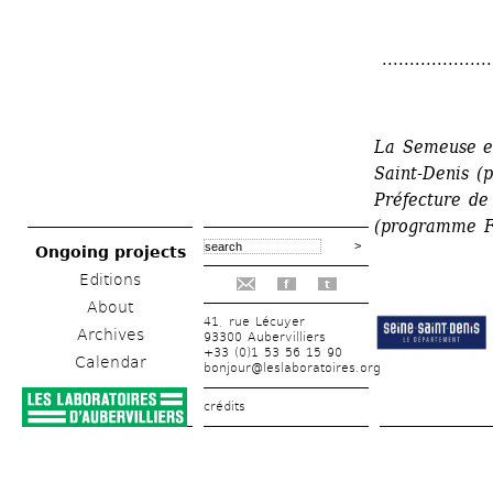
.....................
La Semeuse es
Saint-Denis (p
Préfecture de
(
programme Fa
Ongoing projects
Editions
f
t
About
41, rue Lécuyer
Archives
93300 Aubervilliers
+33 (0)1 53 56 15 90
Calendar
bonjour@leslaboratoires.org
crédits