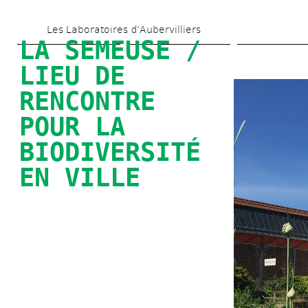
Skip 
Les Laboratoires d’Aubervilliers
to 
LA SEMEUSE / 
main 
LIEU DE 
content
RENCONTRE 
POUR LA 
BIODIVERSITÉ 
EN VILLE