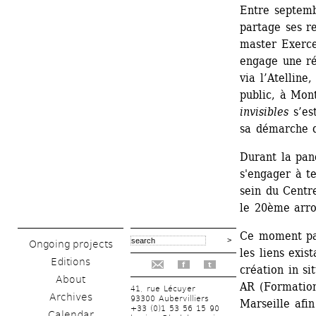
Entre septemb
partage ses r
master Exerce
engage une ré
via l’Atelline
public, à Mont
invisibles
s’est
sa démarche d
Durant la pand
s'engager à te
sein du Centr
le 20ème arro
Ce moment par
Ongoing projects
les liens exis
Editions
f
t
création in si
About
AR (Formation
41, rue Lécuyer
Archives
93300 Aubervilliers
Marseille afin
+33 (0)1 53 56 15 90
Calendar