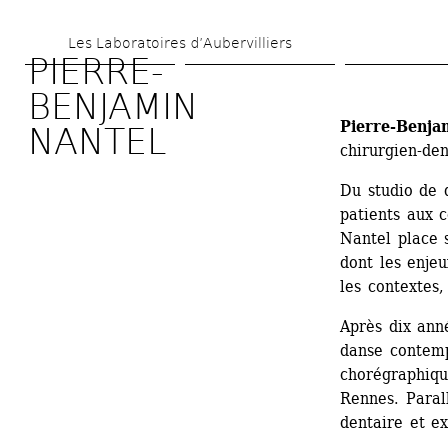
Skip 
Les Laboratoires d’Aubervilliers
to 
PIERRE-
main 
BENJAMIN 
content
Pierre-Benja
NANTEL
chirurgien-den
Du studio de 
patients aux c
Nantel place 
dont les enjeu
les contextes, 
Après dix anné
danse contempo
chorégraphiqu
Rennes. Parall
dentaire et ex