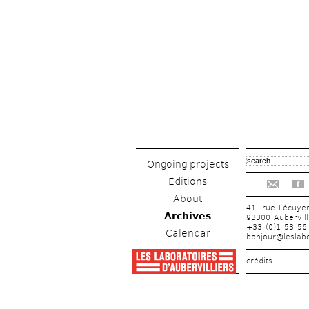
Ongoing projects
Editions
f
About
41, rue Lécuye
Archives
93300 Aubervill
+33 (0)1 53 56
Calendar
bonjour@leslabo
crédits