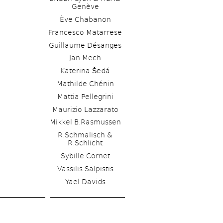
Genève
Ève Chabanon
Francesco Matarrese
Guillaume Désanges
Jan Mech 
Katerina Šedá
Mathilde Chénin
Mattia Pellegrini
Maurizio Lazzarato
Mikkel B.Rasmussen
R.Schmalisch & 
R.Schlicht
Sybille Cornet
Vassilis Salpistis
Yael Davids