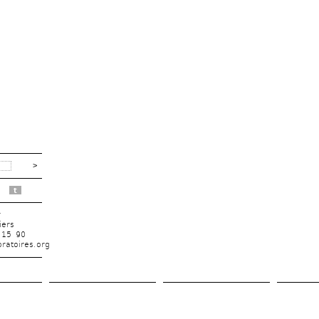
t
r
iers
 15 90
ratoires.org