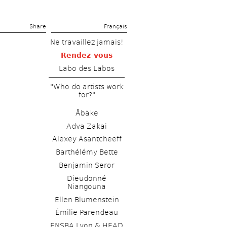
Share 
Français
Ne travaillez jamais!
Rendez-vous
Labo des Labos
"Who do artists work 
for?"
Åbäke
Adva Zakai
Alexey Asantcheeff 
Barthélémy Bette 
Benjamin Seror
Dieudonné 
Niangouna
Ellen Blumenstein
Émilie Parendeau 
ENSBA Lyon & HEAD 