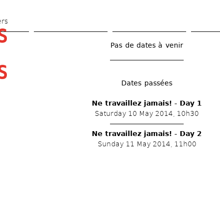
Skip 
to 
ers
 
main 
content
Pas de dates à venir
 
Dates passées
Ne travaillez jamais! - Day 1
Saturday 10 May 2014, 10h30
Ne travaillez jamais! - Day 2
Sunday 11 May 2014, 11h00