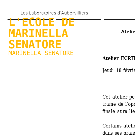
Skip 
Les Laboratoires d’Aubervilliers
to 
L'ECOLE DE 
main 
MARINELLA 
Ateli
content
SENATORE
MARINELLA SENATORE
Atelier ECRI
Jeudi 18 févr
Cet atelier pe
trame de l'opr
finale aura l
Certains ateli
dans ses grand