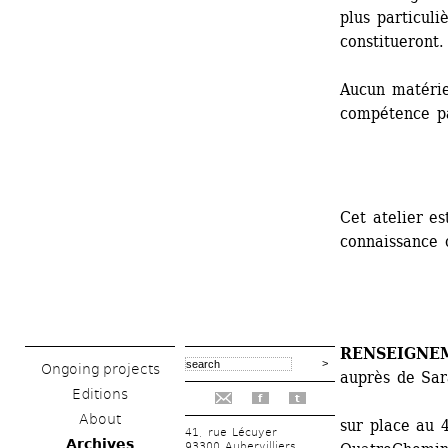
plus particuli
constitueront.
Aucun matériel
compétence pa
Cet atelier es
connaissance 
RENSEIGNEM
Ongoing projects
auprès de Sar
Editions
f
t
About
sur place au 4
41, rue Lécuyer
Archives
93300 Aubervilliers