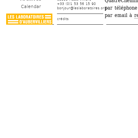
QuatreChemin
+33 (0)1 53 56 15 90
Calendar
par téléphone
bonjour@leslaboratoires.org
par email à 
r
crédits