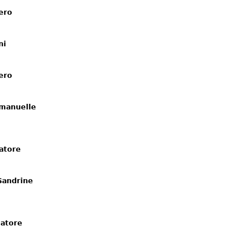
ero
ni
ero
anuelle 
atore
andrine 
natore