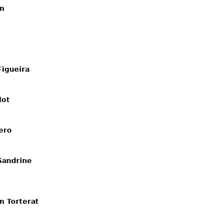
in
igueira
lot
ero
andrine 
n Torterat