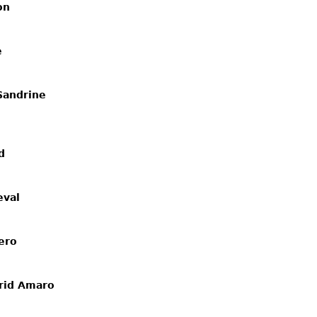
on
e
andrine 
d
eval
ero
grid Amaro