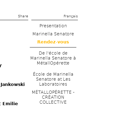
Share 
Français
Presentation
Marinella Senatore
Rendez-vous
De l'école de 
Marinella Senatore à 
MétallOpérette
y
École de Marinella 
Senatore at Les 
Laboratoires
Jankowski
MÉTALLOPÉRETTE - 
CRÉATION 
COLLECTIVE
Emilie 