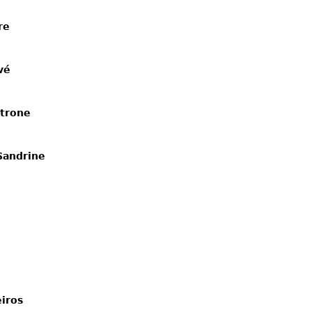
re
vé
ntrone
andrine 
iros