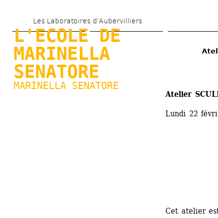
Skip 
Les Laboratoires d’Aubervilliers
to 
L'ECOLE DE 
main 
MARINELLA 
Ate
content
SENATORE
MARINELLA SENATORE
Atelier SCUL
Lundi 22 févr
Cet atelier es