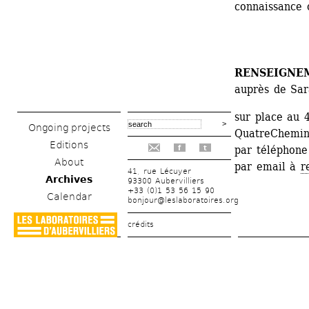
connaissance 
RENSEIGNEM
auprès de Sar
sur place au 4
Ongoing projects
QuatreChemin
Editions
par téléphone
f
t
About
par email à 
r
41, rue Lécuyer
Archives
93300 Aubervilliers
+33 (0)1 53 56 15 90
Calendar
bonjour@leslaboratoires.org
crédits