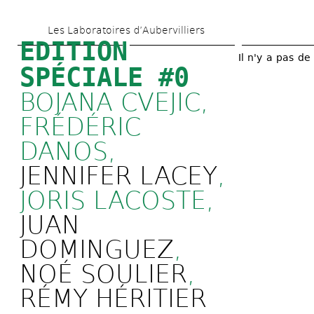
Skip 
Les Laboratoires d’Aubervilliers
to 
EDITION 
main 
Il n'y a pas de
SPÉCIALE #0
content
BOJANA CVEJIC, 
FRÉDÉRIC 
DANOS, 
JENNIFER LACEY
, 
JORIS LACOSTE, 
JUAN 
DOMINGUEZ
, 
NOÉ SOULIER
, 
RÉMY HÉRITIER