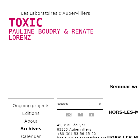
Skip 
Les Laboratoires d’Aubervilliers
to 
TOXIC
main 
PAULINE BOUDRY & RENATE 
content
LORENZ
Seminar wi
Ongoing projects
HORS-LES-MU
Editions
f
t
About
41, rue Lécuyer
Archives
93300 Aubervilliers
+33 (0)1 53 56 15 90
Calendar
HORS-LES-MU