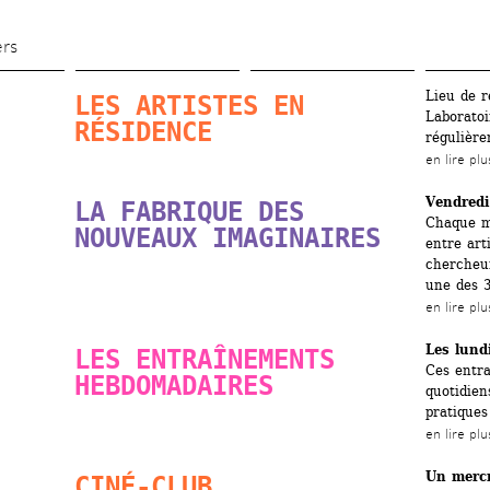
Skip 
to 
ers
main 
Lieu de r
LES ARTISTES EN 
content
Laboratoi
RÉSIDENCE
régulière
en lire plu
Vendredi
LA FABRIQUE DES 
Chaque mo
NOUVEAUX IMAGINAIRES
entre art
chercheur
une des 3
en lire plu
Les lund
LES ENTRAÎNEMENTS 
Ces entra
HEBDOMADAIRES
quotidien
pratiques
en lire plu
Un mercr
CINÉ-CLUB