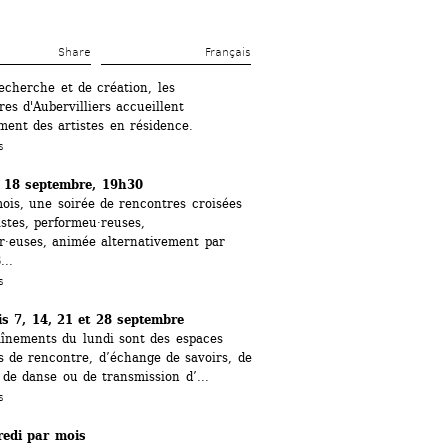
Share 
Français
echerche et de création, les 
res d'Aubervilliers accueillent 
ment des artistes en résidence. 
s
 18 septembre, 19h30
is, une soirée de rencontres croisées 
istes, performeu·reuses, 
·euses, animée alternativement par 
...
s
is 7, 14, 21 et 28 septembre
înements du lundi sont des espaces 
s de rencontre, ​d’échange de savoirs, de 
 de danse ou de transmission d’...
s
edi par mois