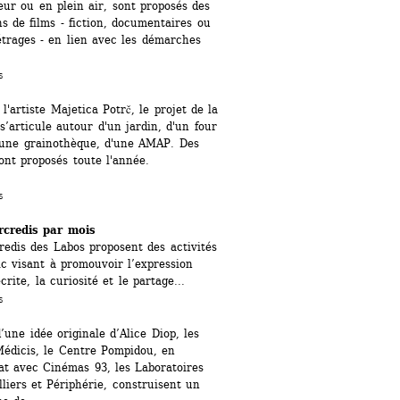
eur ou en plein air, sont proposés des 
ns de films - fiction, documentaires ou 
trages - en lien avec les démarches 
s
 l'artiste Majetica Potrč, le projet de la 
’articule autour d'un jardin, d'un four 
'une grainothèque, d'une AMAP. Des 
sont proposés toute l'année.
s
credis par mois
edis des Labos proposent des activités 
ic visant à promouvoir l’expression 
crite, la curiosité et le partage...
s
’une idée originale d’Alice Diop, les 
Médicis, le Centre Pompidou, en 
at avec Cinémas 93, les Laboratoires 
lliers et Périphérie, construisent un 