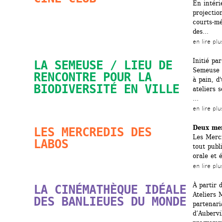
En intéri
projectio
courts-mé
des...
en lire plu
Initié par
LA SEMEUSE / LIEU DE 
Semeuse s
RENCONTRE POUR LA 
à pain, d
BIODIVERSITÉ EN VILLE
ateliers 
...
en lire plu
Deux mer
LES MERCREDIS DES 
Les Mercr
LABOS
tout publ
orale et é
en lire plu
À partir d
LA CINÉMATHÈQUE IDÉALE 
Ateliers 
DES BANLIEUES DU MONDE
partenari
d’Aubervi