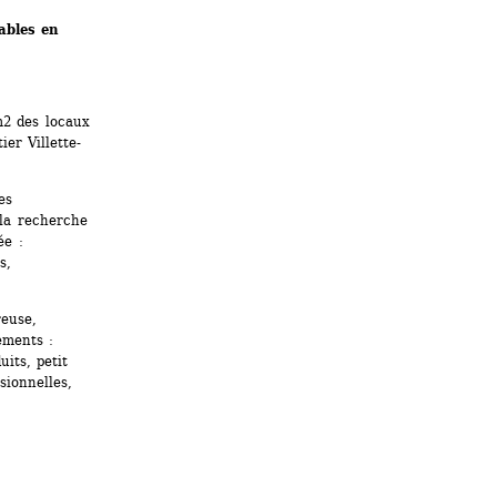
ables en 
2 des locaux 
er Villette-
s 
la recherche 
e : 
, 
euse, 
ments : 
its, petit 
ionnelles, 