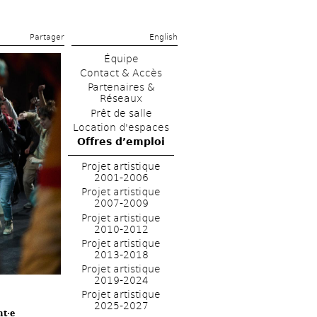
Partager 
English
Équipe
Contact & Accès
Partenaires & 
Réseaux
Prêt de salle
Location d'espaces
Offres d’emploi
Projet artistique 
2001-2006
Projet artistique 
2007-2009
Projet artistique 
2010-2012
Projet artistique 
2013-2018
Projet artistique 
2019-2024
Projet artistique 
2025-2027
t·e 