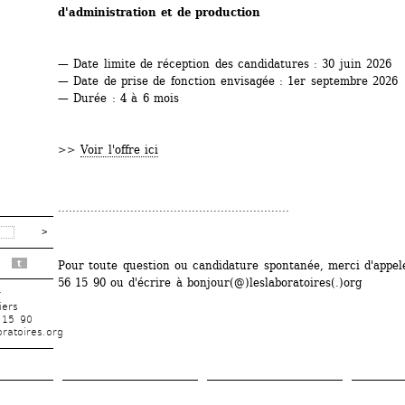
d'administration et de production
— Date limite de réception des candidatures : 30 juin 2026
— Date de prise de fonction envisagée : 1er septembre 2026
— Durée : 4 à 6 mois
>> 
Voir l'offre ici
................................................................
t
Pour toute question ou candidature spontanée, merci d'appele
56 15 90 ou d'écrire à bonjour(@)leslaboratoires(.)org 
r
iers
 15 90
ratoires.org