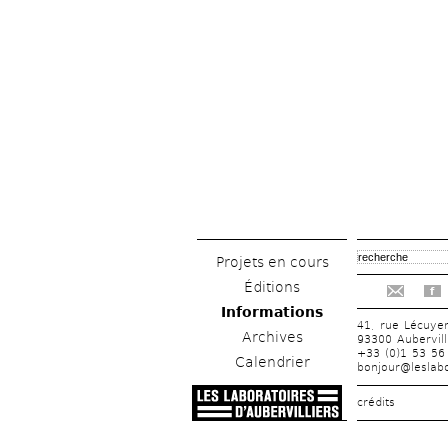
Projets en cours
Éditions
f
Informations
41, rue Lécuye
Archives
93300 Aubervill
+33 (0)1 53 56
Calendrier
bonjour@leslabo
crédits