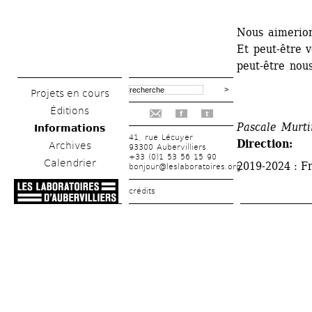
Nous aimerion
Et peut-être v
peut-être nous
Projets en cours
Éditions
f
t
Pascale Murti
Informations
41, rue Lécuyer
Direction: 
Archives
93300 Aubervilliers
+33 (0)1 53 56 15 90
Calendrier
2019-2024 : Fr
bonjour@leslaboratoires.org
crédits