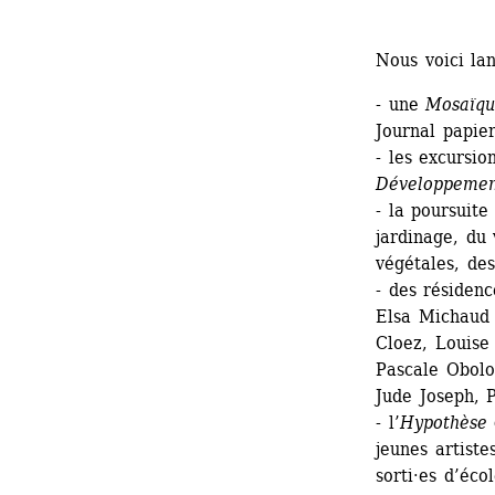
Nous voici la
- une 
Mosaïqu
Journal papier
- les excursio
Développemen
- la poursuite
jardinage, du
végétales, des
- des résidenc
Elsa Michaud 
Cloez, Louise 
Pascale Obolo
Jude Joseph, 
- l’
Hypothèse 
jeunes artiste
sorti·es d’éco