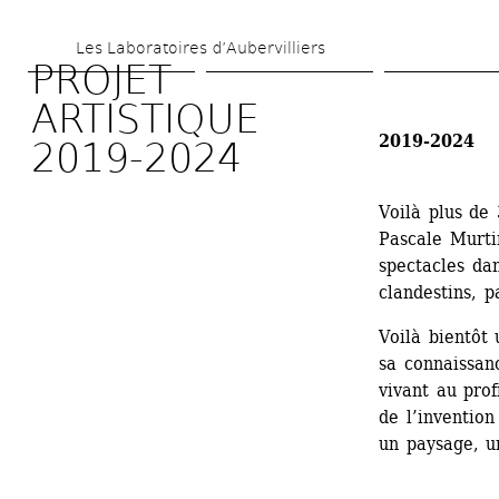
Aller 
Les Laboratoires d’Aubervilliers
au 
PROJET 
contenu 
ARTISTIQUE 
principal
2019-2024
2019-2024
Voilà plus d
Pascale Murtin
spectacles dan
clandestins, p
Voilà bientôt
sa connaissanc
vivant au prof
de l’invention
un paysage, u