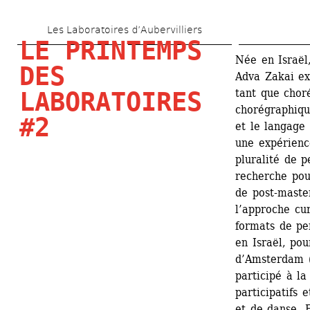
Aller 
Les Laboratoires d’Aubervilliers
au 
LE PRINTEMPS 
contenu 
Née en Israël
DES 
Adva Zakai ex
principal
tant que choré
LABORATOIRES 
chorégraphique
#2
et le langage 
une expérienc
pluralité de p
recherche pou
de post-master
l’approche cu
formats de pe
en Israël, pou
d’Amsterdam (
participé à la
participatifs 
et de danse. E