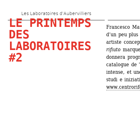
Aller 
Les Laboratoires d’Aubervilliers
au 
LE PRINTEMPS 
contenu 
Francesco Mat
DES 
d’un peu plus 
principal
artiste conce
LABORATOIRES 
rifiuto
marque l
#2
donnera progr
catalogue de "
intense, et un
studi e inizia
www.centrorif