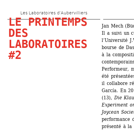
Aller 
Les Laboratoires d’Aubervilliers
au 
LE PRINTEMPS 
contenu 
Jan Mech (Büch
DES 
Il a suivi un 
principal
l’Université J
LABORATOIRES 
bourse de DasA
#2
à la composit
contemporains
Performeur, mu
été présentées
il collabore r
García. En 20
(13), 
Die Klau
Experiment o
Joycean Socie
performance d
présenté à la