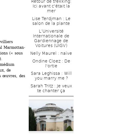
Retour de trekking: 
Ici avant c'était la 
mer
Lise Terdjman : Le 
salon de la plante
L’Université 
Internationale de 
Gardiennage de 
illiers 
Voitures (UIGV)
al Marmottan-
ions (« sous 
Nelly Maurel : naïve
).
Ondine Cloez : De 
 médium 
l'ortie
x, de 
Sara Leghissa : Will 
s œuvres, des 
you marry me ? 
Sarah Tritz : Je veux 
te chanter ça