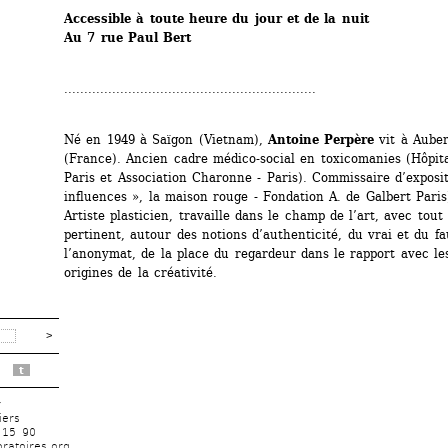
Accessible à toute heure du jour et de la nuit
Au 7 rue Paul Bert
...............................................................
Né en 1949 à Saïgon (Vietnam), 
Antoine Perpère
vit à Auberv
(France). Ancien cadre médico-social en toxicomanies (Hôpit
Paris et Association Charonne - Paris). Commissaire d’exposit
influences », la maison rouge - Fondation A. de Galbert Paris
Artiste plasticien, travaille dans le champ de l’art, avec tout
pertinent, autour des notions d’authenticité, du vrai et du fau
l’anonymat, de la place du regardeur dans le rapport avec le
origines de la créativité.
t
r
iers
 15 90
ratoires.org