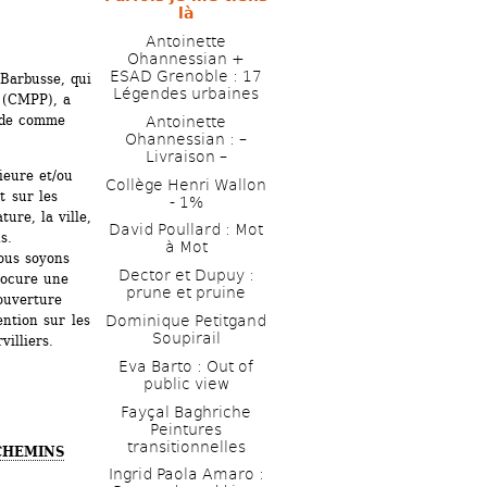
là 
Antoinette 
Ohannessian + 
ESAD ­Grenoble : 17 
Barbusse, qui 
Légendes urbaines
 (CMPP), a 
ude comme 
Antoinette 
Ohannessian : – 
Livraison – 
eure et/ou 
Collège Henri Wallon 
 sur les 
- 1% 
re, la ville, 
David Poullard : Mot 
s.
à Mot 
ous soyons 
Dector et Dupuy : 
ocure une 
prune et pruine
uverture 
ntion sur les 
Dominique Petitgand 
Soupirail
villiers.
Eva Barto : Out of 
public view
Fayçal Baghriche 
Peintures 
transitionnelles
CHEMINS
Ingrid Paola Amaro : 