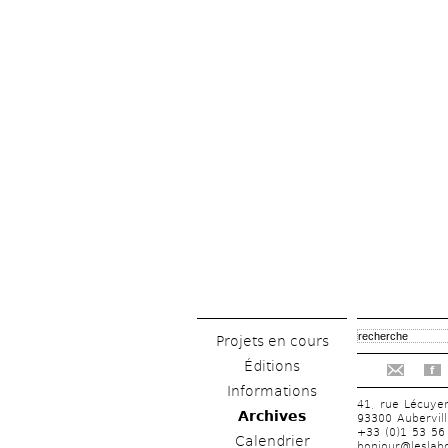
Projets en cours
Éditions
f
Informations
41, rue Lécuye
Archives
93300 Aubervill
+33 (0)1 53 56
Calendrier
bonjour@leslabo