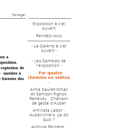
Partager 
Exposition à ciel 
ouvert
Rendez-vous
- La Galerie à ciel 
ouvert - 
on a 
- Les Samedis de 
position. 
l'exposition -
 captation de 
- Par quatre 
 matière à 
chemins en vidéos 
 histoire des 
- 
Alma Sauret-Small 
et Samson Pignot-
Renevey : Chanson 
de geste d'Auber 
Aminata Labor : 
Aubervilliers, ça dit 
quoi ?
Antoine Perpère : 