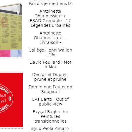
Parfois je me tiens là 
Antoinette 
Ohannessian + 
ESAD ­Grenoble : 17 
Légendes urbaines
Antoinette 
Ohannessian : – 
Livraison – 
Collège Henri Wallon 
- 1% 
David Poullard : Mot 
à Mot 
Dector et Dupuy : 
prune et pruine
Dominique Petitgand 
Soupirail
Eva Barto : Out of 
public view
Fayçal Baghriche 
Peintures 
transitionnelles
Ingrid Paola Amaro : 