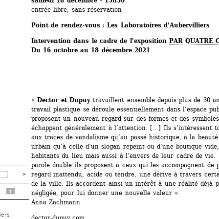
samedi 18 décembre - 15h30
entrée libre, sans réservation
Point de rendez-vous : Les Laboratoires d'Aubervilliers
Intervention dans le cadre de l'exposition 
PAR QUATRE 
Du 16 octobre au 18 décembre 2021
...............................................................
« 
Dector et Dupuy
travaillent ensemble depuis plus de 30 an
travail plastique se déroule essentiellement dans l’espace publi
proposent un nouveau regard sur des formes et des symboles 
échappent généralement à l’attention. [...] Ils s’intéressent t
aux traces de vandalisme qu’au passé historique, à la beauté
urbain qu’à celle d’un slogan repeint ou d’une boutique vide, 
habitants du lieu mais aussi à l’envers de leur cadre de vie. [.
parole double ils proposent à ceux qui les accompagnent de p
regard inattendu, acide ou tendre, une dérive à travers certa
de la ville. Ils accordent ainsi un intérêt à une réalité déjà 
t
négligée, pour lui donner une nouvelle valeur ». 
Anna Zachmann
r
iers
dector-dupuy.com 