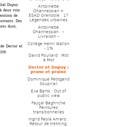
chel Dupuy 
Antoinette 
 deux voix. 
Ohannessian + 
ESAD ­Grenoble : 17 
osition de 
Légendes urbaines
uivants. Des 
nts duos, 
Antoinette 
Ohannessian : – 
Livraison – 
Collège Henri Wallon 
de Dector et 
- 1% 
tion
David Poullard : Mot 
à Mot 
Dector et Dupuy : 
prune et pruine
Dominique Petitgand 
Soupirail
Eva Barto : Out of 
public view
Fayçal Baghriche 
Peintures 
transitionnelles
Ingrid Paola Amaro : 
Retour de trekking: 