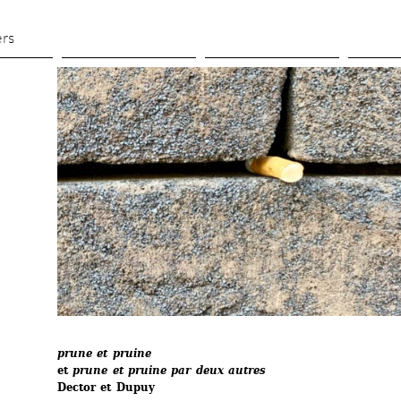
Aller 
au 
ers
contenu 
principal
prune et pruine 
et
prune et pruine par deux autres
Dector et Dupuy