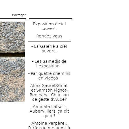
Partager 
Exposition à ciel 
ouvert
Rendez-vous
- La Galerie à ciel 
ouvert - 
- Les Samedis de 
l'exposition -
- Par quatre chemins 
en vidéos - 
Alma Sauret-Small 
et Samson Pignot-
Renevey : Chanson 
de geste d'Auber 
Aminata Labor : 
Aubervilliers, ça dit 
quoi ?
Antoine Perpère : 
Parfois je me tiens là 