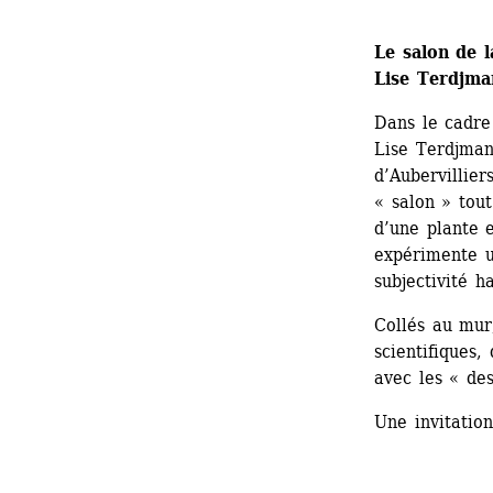
Le salon de l
Lise Terdjma
Dans le cadre
Lise Terdjman 
d’Aubervillier
« salon » tout
d’une plante e
expérimente un
subjectivité h
Collés au mur,
scientifiques,
avec les « de
Une invitatio
.....................