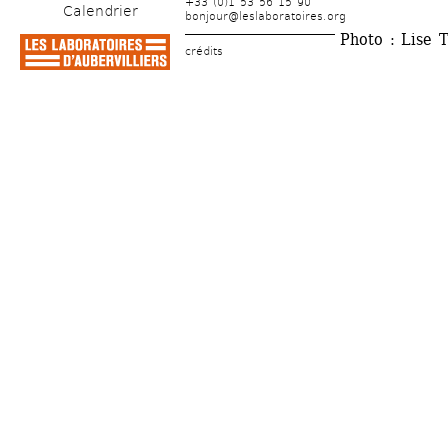
+33 (0)1 53 56 15 90
Calendrier
bonjour@leslaboratoires.org
Photo : Lise 
crédits