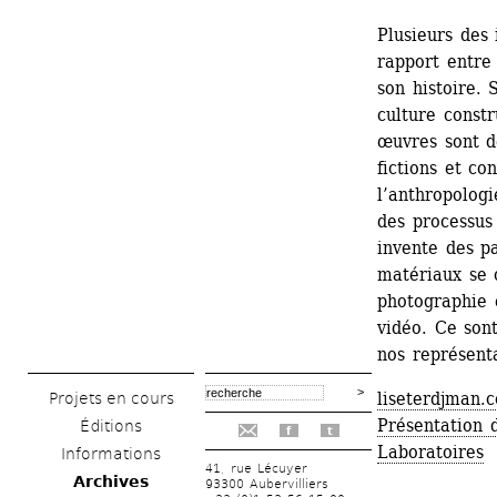
Plusieurs des 
rapport entre 
son histoire. 
culture constr
œuvres sont de
fictions et co
l’anthropologi
des processus 
invente des p
matériaux se 
photographie 
vidéo. Ce sont
nos représenta
liseterdjman.
Projets en cours
Présentation 
Éditions
f
t
Laboratoires
Informations
41, rue Lécuyer
Archives
93300 Aubervilliers