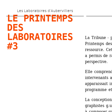
Aller 
Les Laboratoires d’Aubervilliers
au 
LE PRINTEMPS 
contenu 
DES 
principal
LABORATOIRES 
La Tribune - p
#3
Printemps des
ressource. Ce
a permis de ra
perspective.
Elle comprend
intervenants a
apparaissait i
programme et 
La conceptionn
graphistes g.u.
à composer su