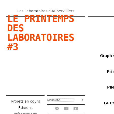
Aller 
Les Laboratoires d’Aubervilliers
au 
LE PRINTEMPS 
contenu 
DES 
principal
LABORATOIRES 
#3
Graph
Pri
PIN
Projets en cours
Le P
Éditions
f
t