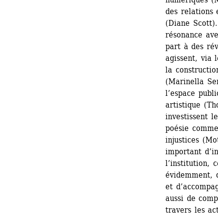
des relations 
(Diane Scott).
résonance avec
part à des rév
agissent, via 
la constructi
(Marinella Se
l’espace publi
artistique (T
investissent l
poésie comme l
injustices (Mo
important d’i
l’institution, 
évidemment, q
et d’accompagn
aussi de compl
travers les act