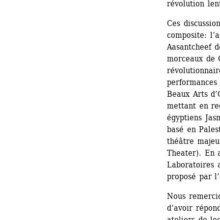
révolution len
Ces discussio
composite: l’
Aasantcheef do
morceaux de C
révolutionnair
performances 
Beaux Arts d’O
mettant en re
égyptiens Jas
basé en Pales
théâtre majeu
Theater). En 
Laboratoires 
proposé par l’
Nous remercio
d’avoir répond
ateliers de le