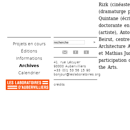
Rizk (cinéast
(dramaturge po
Quintane (écri
doctorante en 
(artiste), Ant
Beirut, centre
Projets en cours
Architecture A
Éditions
et Mathias Jud
f
t
Informations
participation 
41, rue Lécuyer
Archives
93300 Aubervilliers
the Arts.
+33 (0)1 53 56 15 90
Calendrier
bonjour@leslaboratoires.org
crédits