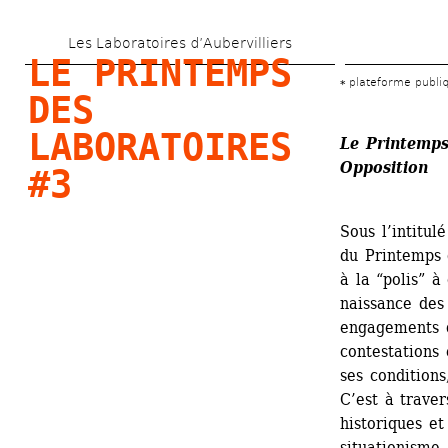
Aller 
Les Laboratoires d’Aubervilliers
au 
LE PRINTEMPS 
contenu 
plateforme publi
DES 
principal
LABORATOIRES 
Le Printemps
Opposition
#3
Sous l’intitulé
du Printemps d
à la “polis” à
naissance des 
engagements d
contestations 
ses conditions
C’est à traver
historiques et 
situationisme,