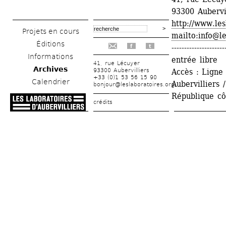
93300 Aubervi
http://www.les
Projets en cours
mailto:info@le
Éditions
---------------------
f
t
Informations
entrée libre
41, rue Lécuyer
Archives
93300 Aubervilliers
Accès : Ligne 
+33 (0)1 53 56 15 90
Calendrier
Aubervilliers 
bonjour@leslaboratoires.org
République cô
crédits