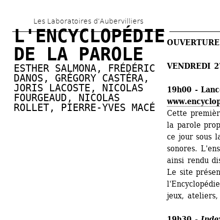
Aller 
Les Laboratoires d’Aubervilliers
au 
L'ENCYCLOPÉDIE 
contenu 
OUVERTURE
DE LA PAROLE
principal
VENDREDI 2
ESTHER SALMONA
, 
FRÉDÉRIC 
DANOS
, 
GRÉGORY CASTÉRA
, 
JORIS LACOSTE
, 
NICOLAS 
19h00 - Lanc
FOURGEAUD
, 
NICOLAS 
www.encyclop
ROLLET
, 
PIERRE-YVES MACÉ
Cette première
la parole prop
ce jour sous l
sonores. L'en
ainsi rendu di
Le site présen
l'Encyclopédie
jeux, ateliers,
19h30 - 
Inde