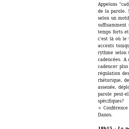
Appelons "cad
de la parole. 
selon un motif
suffisamment 
temps forts et
c'est là où l
accents toniqu
rythme selon 
cadencées. A q
cadencer plus
régulation des
rhétorique, de
assenée, déplo
parole peut-el
spécifiques? 
> Conférence 
Danos.
18h15 - 
La p