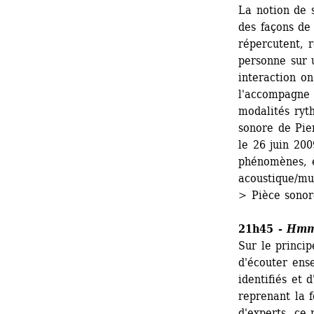
La notion de 
des façons de 
répercutent, r
personne sur 
interaction on
l'accompagne 
modalités ryth
sonore de Pier
le 26 juin 20
phénomènes, en
acoustique/mus
> Pièce sonor
21h45 - 
Hm
Sur le princip
d'écouter ens
identifiés et 
reprenant la 
d'experts, ce 