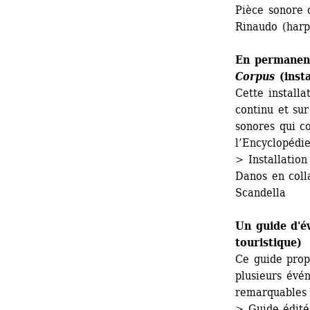
Pièce sonore 
Rinaudo (harp
En permanen
Corpus 
(inst
Cette installa
continu et sur
sonores qui co
l’Encyclopédie
> Installation
Danos en coll
Scandella
Un guide d'é
touristique)
Ce guide propo
plusieurs évén
remarquables p
> Guide édité