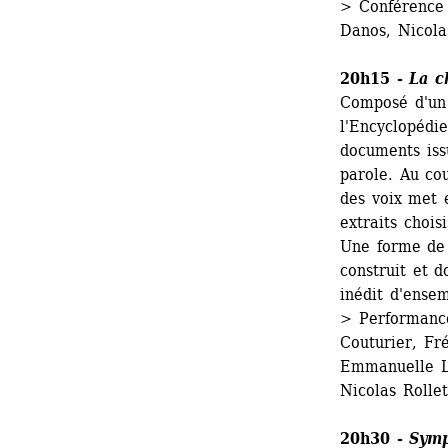
> Conférence 
Danos, Nicola
20h15 - 
La c
Composé d'un 
l'Encyclopédi
documents iss
parole. Au cou
des voix met e
extraits choisis
Une forme de 
construit et 
inédit d'ensem
> Performance
Couturier, Fré
Emmanuelle La
Nicolas Rollet.
20h30 - 
Symp