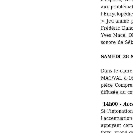
aux problémat
l'Encyclopédie
> Jeu animé p
Frédéric Dano
Yves Macé, Oli
sonore de Séb
SAMEDI 28 
Dans le cadre 
MAC/VAL à 16h
pièce Compres
diffusée au co
14h00 - 
Acc
Si l'intonatio
l'accentuation
appuyant cert
forts, prend d