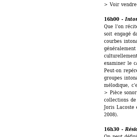
> Voir vendre
16h00 - 
Into
Que l'on récit
soit engagé da
courbes intona
généralement 
culturellemen
examiner le ca
Peut-on repére
groupes intona
mélodique, c'e
> Pièce sonor
collections de
Joris Lacoste 
2008).
16h30 - 
Rési
On peut défini