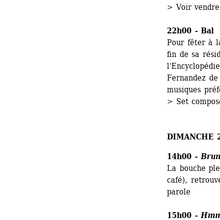
> Voir vendre
22h00 - Bal
Pour fêter à l
fin de sa rési
l'Encyclopédi
Fernandez de c
musiques préf
> Set compos
DIMANCHE 2
14h00 - 
Brun
La bouche plei
café), retrouv
parole
15h00 - 
Hm