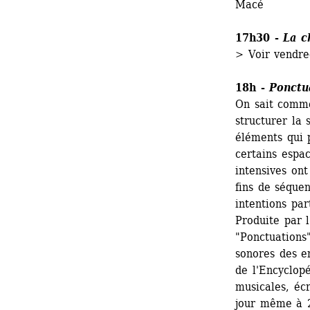
Macé
17h30 - 
La c
> Voir vendre
18h - 
Ponctu
On sait comme
structurer la 
éléments qui 
certains espac
intensives on
fins de séquen
intentions part
Produite par l
"Ponctuations
sonores des en
de l'Encyclopé
musicales, écr
jour même à 2