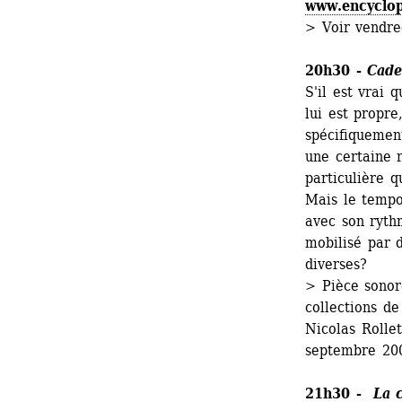
www.encyclo
> Voir vendred
20h30 - 
Cade
S'il est vrai 
lui est propre
spécifiquemen
une certaine r
particulière q
Mais le tempo 
avec son ryth
mobilisé par d
diverses? 
> Pièce sonor
collections de
Nicolas Rollet
septembre 200
21h30 - 
La 