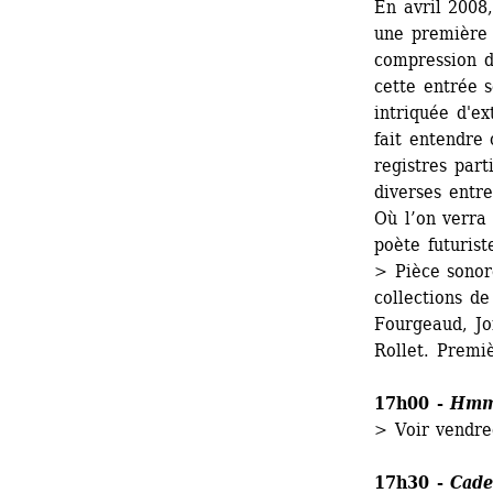
En avril 2008
une première 
compression d
cette entrée 
intriquée d'ex
fait entendre
registres part
diverses entr
Où l’on verra 
poète futuris
> Pièce sonor
collections de
Fourgeaud, Jo
Rollet. Premiè
17h00 - 
Hm
> Voir vendre
17h30 - 
Cade