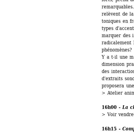
remarquables.
relèvent de l
toniques en fr
types d'accent
marquer des in
radicalement l
phénomènes? 
Y a t-il une m
dimension prag
des interactio
d'extraits son
proposera une
> Atelier ani
16h00 - 
La c
> Voir vendre
16h15 - 
Comp