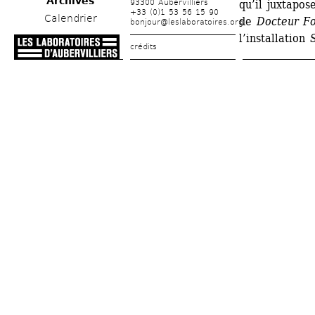
Archives
93300 Aubervilliers
qu’il juxtapos
+33 (0)1 53 56 15 90
Calendrier
de 
Docteur F
bonjour@leslaboratoires.org
l’installation 
crédits