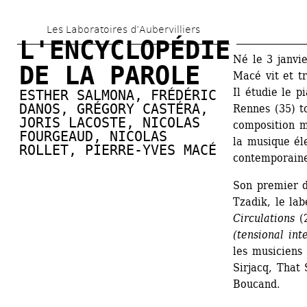
Aller 
Les Laboratoires d’Aubervilliers
au 
L'ENCYCLOPÉDIE 
contenu 
Né le 3 janvi
DE LA PAROLE
Macé vit et tr
principal
Il étudie le p
ESTHER SALMONA
, 
FRÉDÉRIC 
DANOS
, 
GRÉGORY CASTÉRA
, 
Rennes (35) to
JORIS LACOSTE
, 
NICOLAS 
composition mu
FOURGEAUD
, 
NICOLAS 
la musique éle
ROLLET
, 
PIERRE-YVES MACÉ
contemporaine
Son premier d
Tzadik, le lab
Circulations
(2
(tensional inte
les musiciens
Sirjacq, That 
Boucand.