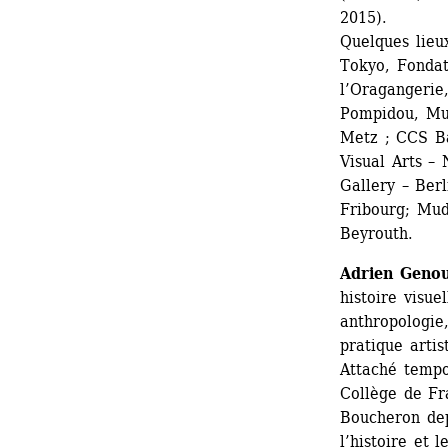
2015).
Quelques lieux
Tokyo, Fondat
l’Oragangerie,
Pompidou, Mus
Metz ; CCS Bar
Visual Arts –
Gallery – Ber
Fribourg; Mud
Beyrouth.
Adrien Geno
histoire visue
anthropologie
pratique artis
Attaché tempo
Collège de Fra
Boucheron dep
l’histoire et 