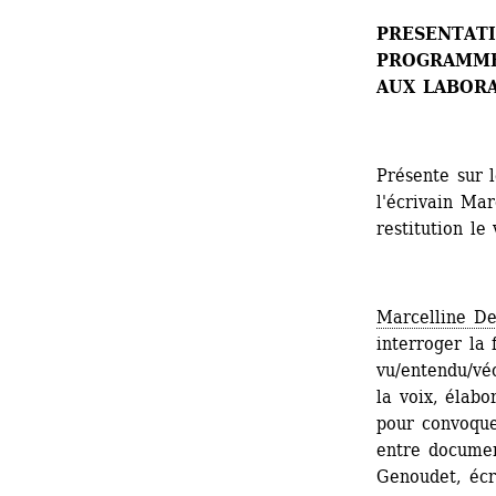
PRESENTAT
PROGRAMME
AUX LABORA
Présente sur 
l'écrivain Ma
restitution l
Marcelline De
interroger la 
vu/entendu/véc
la voix, élabo
pour convoque
entre document
Genoudet, écri