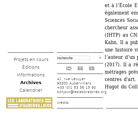
et à l’École 
également ens
Sciences Socia
chercheur asso
(IHTP) au CNR
Kahn. Il a pub
une histoire v
l’auteur d’un 
Projets en cours
(2017). Il a r
Éditions
f
t
métrages prése
Informations
centres d'art.
41, rue Lécuyer
Archives
93300 Aubervilliers
Hugot du Coll
+33 (0)1 53 56 15 90
Calendrier
bonjour@leslaboratoires.org
crédits