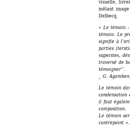
visuelle, livr
mêlant image 
Delbecq.
« Le témoin : 
témoin. Le pr
signifie à l’o
parties (terst
superstes
, dés
traversé de b
témoigner’’. 
_ G. Agamben
Le témoin dans
condensation d
il faut égalem
composition. 
Le témoin sera
contrepoint ».