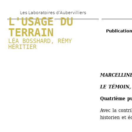
Aller 
Les Laboratoires d’Aubervilliers
au 
L'USAGE DU 
contenu 
TERRAIN
Publicatio
principal
LÉA BOSSHARD
, 
RÉMY 
HÉRITIER
MARCELLINE
LE TÉMOIN,
Quatrième pu
Avec la contri
historien et é