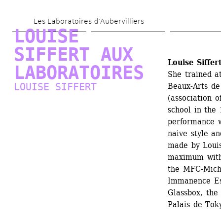
Aller 
Les Laboratoires d’Aubervilliers
au 
LOUISE 
contenu 
SIFFERT AUX 
principal
Louise Siffer
LABORATOIRES
She trained at
LOUISE SIFFERT
Beaux-Arts de
(association o
school in the
performance wi
naive style a
made by Louise
maximum with
the MFC-Michè
Immanence Esp
Glassbox, the
Palais de Tok